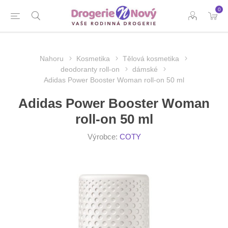
0
Nahoru
Kosmetika
Tělová kosmetika
deodoranty roll-on
dámské
Adidas Power Booster Woman roll-on 50 ml
Adidas Power Booster Woman
roll-on 50 ml
Výrobce:
COTY