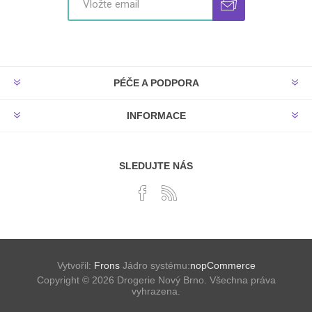
PÉČE A PODPORA
INFORMACE
SLEDUJTE NÁS
Vytvořil:
Frons
Jádro systému:
nopCommerce
Copyright © 2026 Drogerie Nový Brno. Všechna práva
vyhrazena.