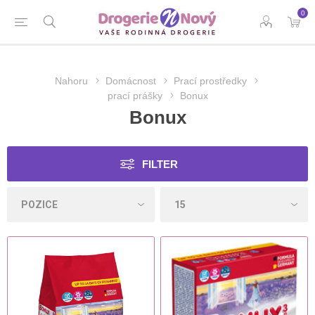
0
Nahoru
Domácnost
Prací prostředky
prací prášky
Bonux
Bonux
FILTER