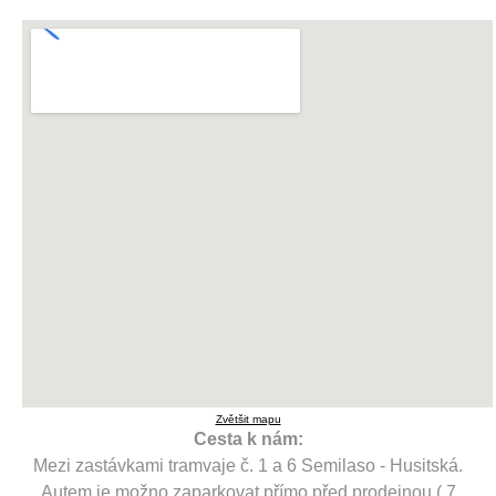
Zvětšit mapu
Cesta k nám:
Mezi zastávkami tramvaje č. 1 a 6 Semilaso - Husitská.
Autem je možno zaparkovat přímo před prodejnou ( 7