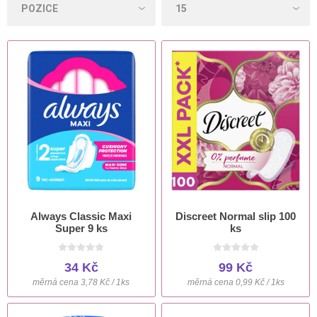
Always Classic Maxi
Discreet Normal slip 100
Super 9 ks
ks
34 Kč
99 Kč
měrná cena 3,78 Kč / 1ks
měrná cena 0,99 Kč / 1ks