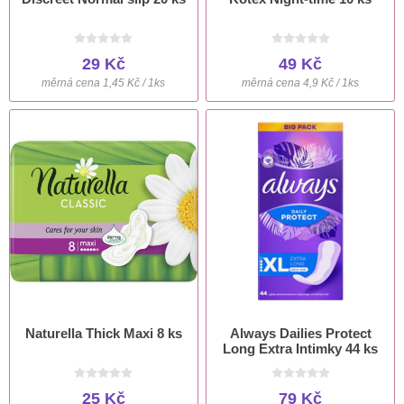
29 Kč
49 Kč
měrná cena 1,45 Kč / 1ks
měrná cena 4,9 Kč / 1ks
Naturella Thick Maxi 8 ks
Always Dailies Protect
Long Extra Intimky 44 ks
25 Kč
79 Kč