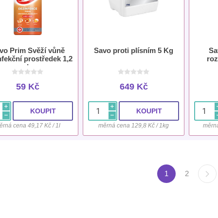
vo Prim Svěží vůně
Savo proti plísním 5 Kg
Sa
nfekční prostředek 1,2
roz
l
59 Kč
649 Kč
i
i
h
h
ěrná cena 49,17 Kč / 1l
měrná cena 129,8 Kč / 1kg
měrná
1
2