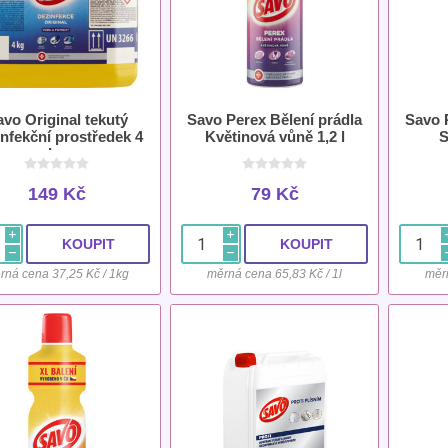
vo Original tekutý
Savo Perex Bělení prádla
Savo 
nfekční prostředek 4
Květinová vůně 1,2 l
S
kg
149 Kč
79 Kč
i
i
h
h
rná cena 37,25 Kč / 1kg
měrná cena 65,83 Kč / 1l
měrn