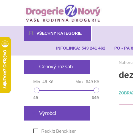
VŠECHNY KATEGORIE
INFOLINKA: 549 241 462
PO - PÁ 
Nahoru
Cenový rozsah
dez
Min:
49 Kč
Max:
649 Kč
ZOBRA
49
649
Výrobci
Reckitt Benckiser