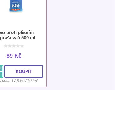
vo proti plísním
prašovač 500 ml
89 Kč
i
h
 cena 17,8 Kč / 100ml