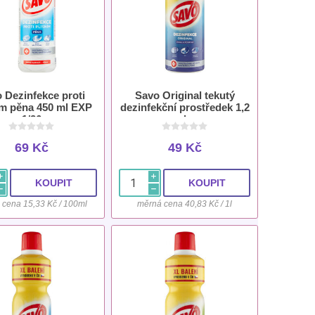
 Dezinfekce proti
Savo Original tekutý
ím pěna 450 ml EXP
dezinfekční prostředek 1,2
1/26
l
69 Kč
49 Kč
i
i
h
h
 cena 15,33 Kč / 100ml
měrná cena 40,83 Kč / 1l