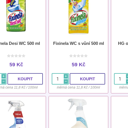
inela Desi WC 500 ml
Fixinela WC s vůní 500 ml
HG o
59 Kč
59 Kč
i
i
h
h
ná cena 11,8 Kč / 100ml
měrná cena 11,8 Kč / 100ml
měrná