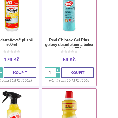
dstraňovač plísně
Real Chlorax Gel Plus
500ml
gelový dezinfekční a bělící
prostředek 550 g
179 Kč
59 Kč
i
i
h
h
 cena 35,8 Kč / 100ml
měrná cena 10,73 Kč / 100g