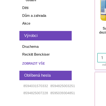
Děti
Dům a zahrada
Akce
Sa
dezi
Výrobci
Druchema
Reckitt Benckiser
ZOBRAZIT VŠE
mě
Oblíbená hesla
8594031570332
8594825003251
8594825007228
8595039304851