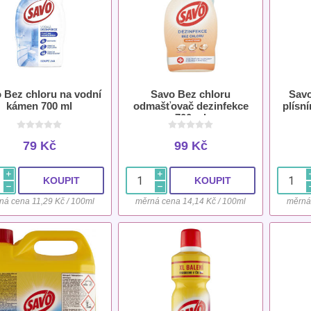
 Bez chloru na vodní
Savo Bez chloru
Savo
kámen 700 ml
odmašťovač dezinfekce
plísn
700 ml
79 Kč
99 Kč
i
i
h
h
ná cena 11,29 Kč / 100ml
měrná cena 14,14 Kč / 100ml
měrná