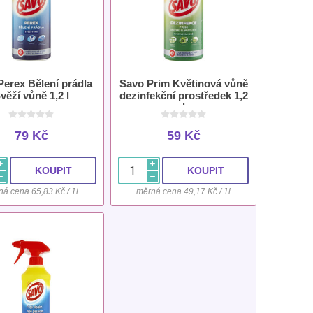
Perex Bělení prádla
Savo Prim Květinová vůně
věží vůně 1,2 l
dezinfekční prostředek 1,2
l
79 Kč
59 Kč
i
i
h
h
á cena 65,83 Kč / 1l
měrná cena 49,17 Kč / 1l