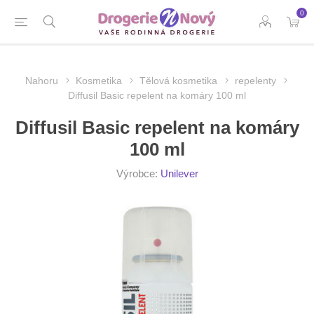
0
Nahoru
Kosmetika
Tělová kosmetika
repelenty
Diffusil Basic repelent na komáry 100 ml
Diffusil Basic repelent na komáry
100 ml
Výrobce:
Unilever