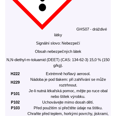
GHS07 - dráždivé
látky
Signální slovo: Nebezpečí
Obsah nebezpečných látek
N,N-diethyl-m-toluamid (DEET) (CAS: 134-62-3) 15,0 % (150
g/kg).
H222
Extrémně hořlavý aerosol.
Nádoba je pod tlakem: při zahřívání se může
H229
roztrhnout.
Je-li nutná lékařská pomoc, mějte po ruce obal
P101
nebo štítek výrobku.
P102
Uchovávejte mimo dosah dětí.
P103
Před použitím si přečtěte údaje na štítku.
Chraňte před teplem, horkými povrchy, jiskrami,