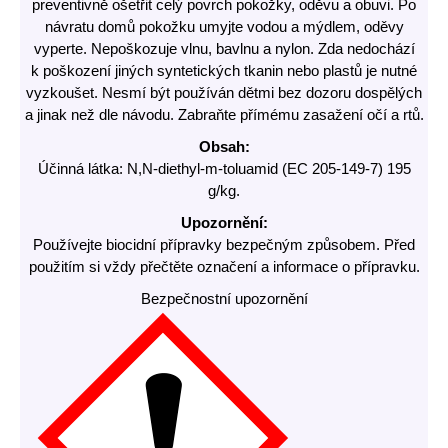
preventivně ošetřit celý povrch pokožky, oděvu a obuvi. Po
návratu domů pokožku umyjte vodou a mýdlem, oděvy
vyperte. Nepoškozuje vlnu, bavlnu a nylon. Zda nedochází
k poškození jiných syntetických tkanin nebo plastů je nutné
vyzkoušet. Nesmí být používán dětmi bez dozoru dospělých
a jinak než dle návodu. Zabraňte přímému zasažení očí a rtů.
Obsah:
Účinná látka: N,N-diethyl-m-toluamid (EC 205-149-7) 195
g/kg.
Upozornění:
Používejte biocidní přípravky bezpečným způsobem. Před
použitím si vždy přečtěte označení a informace o přípravku.
Bezpečnostní upozornění