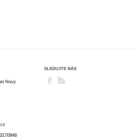
SLEDUJTE NÁS
lan Nový
.cz
03170848