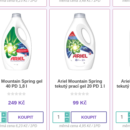
rná cena 6,23 Kč / 1PD
měrná cena 5,48 Kč / 1PD
měrn
l Mountain Spring gel
Ariel Mountain Spring
Arie
40 PD 1,8 l
tekutý prací gel 20 PD 1 l
tekutý
249 Kč
99 Kč
i
i
h
h
rná cena 6,23 Kč / 1PD
měrná cena 4,95 Kč / 1PD
měrn