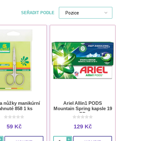
SEŘADIT PODLE
a nůžky manikúrní
Ariel Allin1 PODS
ahnuté 858 1 ks
Mountain Spring kapsle 19
PD
59 Kč
129 Kč
i
i