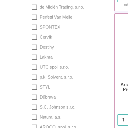
mě
de Miclén Trading, s.r.o.
Perfetti Van Melle
SPONTEX
Červík
Destiny
Lakma
UTC spol. s.r.o.
p.k. Solvent, s.r.o.
Ari
STYL
Pr
Důbrava
S.C. Johnson s.r.o.
Natura, a.s.
AROCO, spol. s r.o.