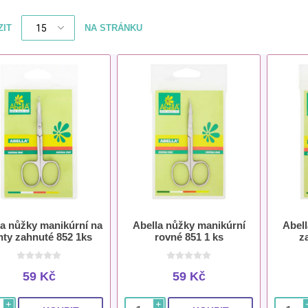
ZIT
NA STRÁNKU
la nůžky manikúrní na
Abella nůžky manikúrní
Abell
hty zahnuté 852 1ks
rovné 851 1 ks
z
59 Kč
59 Kč
i
i