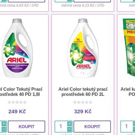
rná cena 6,65 Kč / 1PD
měrná cena 9,15 Kč / 1PD
měr
el Color Tekutý Prací
Ariel Color tekutý prací
Ariel k
ostředek 40 PD 1,8l
prostředek 60 PD 2L
PO
249 Kč
329 Kč
i
i
h
h