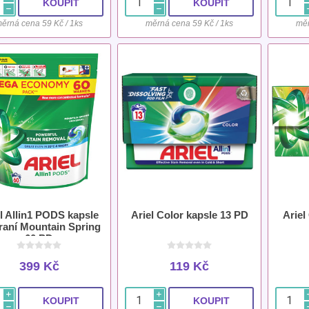
h
h
ěrná cena 59 Kč / 1ks
měrná cena 59 Kč / 1ks
měr
l Allin1 PODS kapsle
Ariel Color kapsle 13 PD
Ariel
raní Mountain Spring
60 PD
399 Kč
119 Kč
i
i
h
h