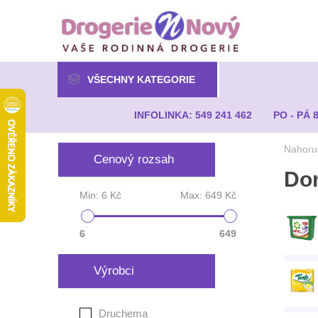
VŠECHNY KATEGORIE
INFOLINKA: 549 241 462
PO - PÁ 
Nahoru
Cenový rozsah
Do
Min:
6 Kč
Max:
649 Kč
6
649
Výrobci
Druchema