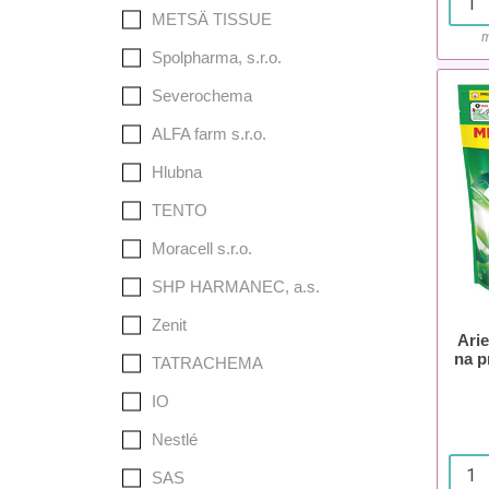
METSÄ TISSUE
m
Spolpharma, s.r.o.
Severochema
ALFA farm s.r.o.
Hlubna
TENTO
Moracell s.r.o.
SHP HARMANEC, a.s.
Zenit
Arie
na p
TATRACHEMA
IO
Nestlé
SAS