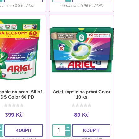
ná cena 8,3 Kč / 1ks
měrná cena 5,96 Kč / 1PD
apsle na praní Allin1
Ariel kapsle na praní Color
DS Color 60 PD
10 ks
399 Kč
89 Kč
i
i
h
h