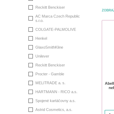
Reckitt Benckiser
ZOBRA
AC Marca Czech Republic
s.r.o.
COLGATE-PALMOLIVE
Henkel
GlaxoSmithKline
Unilever
Reckitt Benckiser
Procter - Gamble
MELITRADE a. s.
Abel
ne
HARTMANN - RICO a.s.
Spojené kartáčovny a.s.
Astrid Cosmetics, a.s.