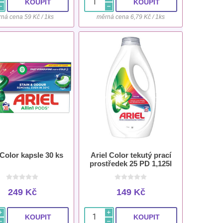
h
h
ná cena 59 Kč / 1ks
měrná cena 6,79 Kč / 1ks
 Color kapsle 30 ks
Ariel Color tekutý prací
prostředek 25 PD 1,125l
249 Kč
149 Kč
i
i
h
h