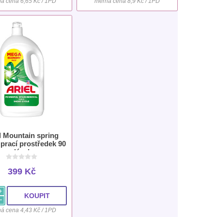
á cena 6,65 Kč / 1PD
měrná cena 8,9 Kč / 1PD
l Mountain spring
 prací prostředek 90
dávek
399 Kč
i
h
á cena 4,43 Kč / 1PD