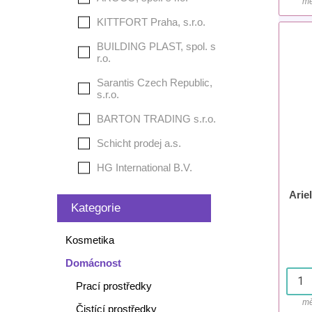
mě
KITTFORT Praha, s.r.o.
BUILDING PLAST, spol. s
r.o.
Sarantis Czech Republic,
s.r.o.
BARTON TRADING s.r.o.
Schicht prodej a.s.
HG International B.V.
Arie
Kategorie
Kosmetika
Domácnost
Prací prostředky
mě
Čistící prostředky