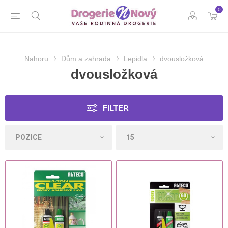
0
Nahoru
Dům a zahrada
Lepidla
dvousložková
dvousložková
FILTER