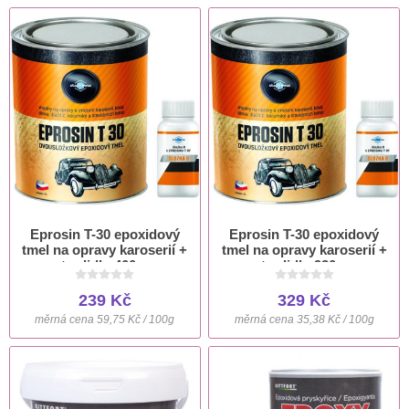
Eprosin T-30 epoxidový
Eprosin T-30 epoxidový
tmel na opravy karoserií +
tmel na opravy karoserií +
tvrdidlo 400 g
tvrdidlo 930 g
239 Kč
329 Kč
měrná cena 59,75 Kč / 100g
měrná cena 35,38 Kč / 100g