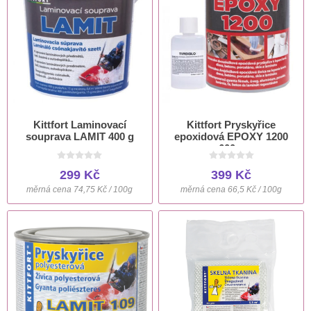
Kittfort Laminovací
Kittfort Pryskyřice
souprava LAMIT 400 g
epoxidová EPOXY 1200
600 g
299 Kč
399 Kč
měrná cena 74,75 Kč / 100g
měrná cena 66,5 Kč / 100g