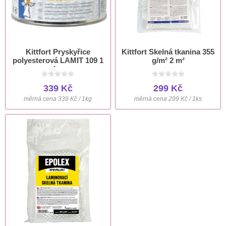
Kittfort Pryskyřice
Kittfort Skelná tkanina 355
polyesterová LAMIT 109 1
g/m² 2 m²
kg
339 Kč
299 Kč
měrná cena 339 Kč / 1kg
měrná cena 299 Kč / 1ks