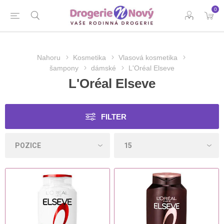
0
Nahoru
Kosmetika
Vlasová kosmetika
šampony
dámské
L'Oréal Elseve
L'Oréal Elseve
FILTER