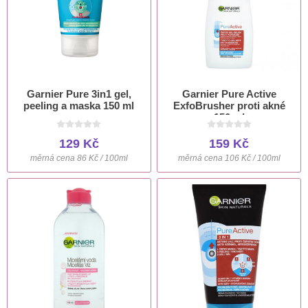
Garnier Pure 3in1 gel,
Garnier Pure Active
peeling a maska 150 ml
ExfoBrusher proti akné
150 ml
129 Kč
159 Kč
měrná cena 86 Kč / 100ml
měrná cena 106 Kč / 100ml