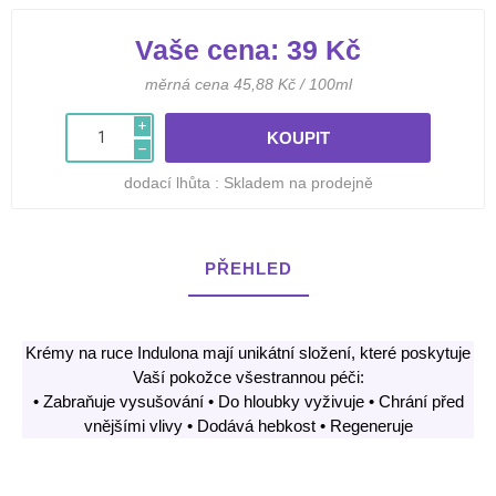
Vaše cena:
39 Kč
měrná cena 45,88 Kč / 100ml
i
h
dodací lhůta :
Skladem na prodejně
PŘEHLED
Krémy na ruce Indulona mají unikátní složení, které poskytuje
Vaší pokožce všestrannou péči:
• Zabraňuje vysušování • Do hloubky vyživuje • Chrání před
vnějšími vlivy • Dodává hebkost • Regeneruje