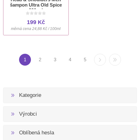
šampon Ultra Old Spice
800 ml
199 Kč
měrná cena 24,88 Kč / 100ml
1
2
3
4
5
Kategorie
Výrobci
Oblíbená hesla