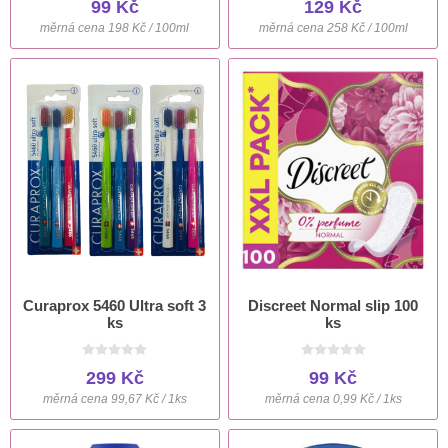
99 Kč
129 Kč
měrná cena 198 Kč / 100ml
měrná cena 258 Kč / 100ml
Curaprox 5460 Ultra soft 3
Discreet Normal slip 100
ks
ks
299 Kč
99 Kč
měrná cena 99,67 Kč / 1ks
měrná cena 0,99 Kč / 1ks