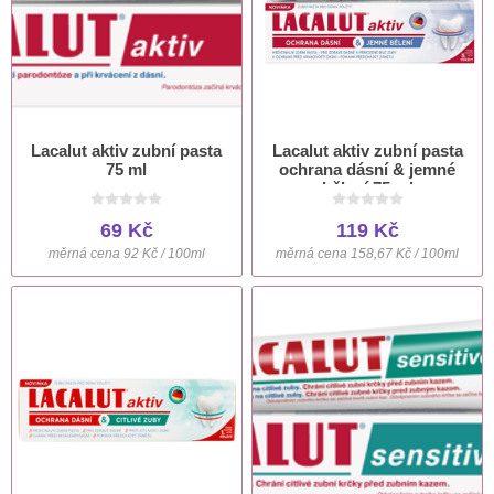
Lacalut aktiv zubní pasta
Lacalut aktiv zubní pasta
75 ml
ochrana dásní & jemné
bělení 75 ml
69 Kč
119 Kč
měrná cena 92 Kč / 100ml
měrná cena 158,67 Kč / 100ml