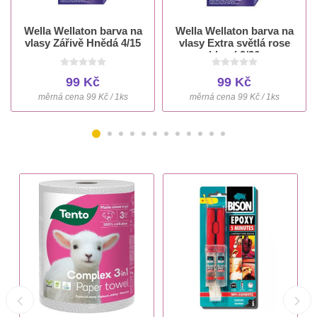
Wella Wellaton barva na
Wella Wellaton barva na
vlasy Zářivě Hnědá 4/15
vlasy Extra světlá rose
blond 9/36
99 Kč
99 Kč
měrná cena 99 Kč / 1ks
měrná cena 99 Kč / 1ks