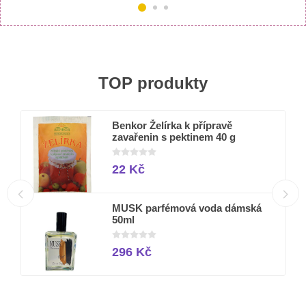
TOP produkty
Benkor Želírka k přípravě
zavařenin s pektinem 40 g
22 Kč
50
MUSK parfémová voda dámská
50ml
296 Kč