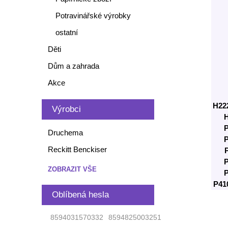
Potravinářské výrobky
ostatní
Děti
Dům a zahrada
Akce
H22
Výrobci
Druchema
Reckitt Benckiser
ZOBRAZIT VŠE
P41
Oblíbená hesla
8594031570332
8594825003251