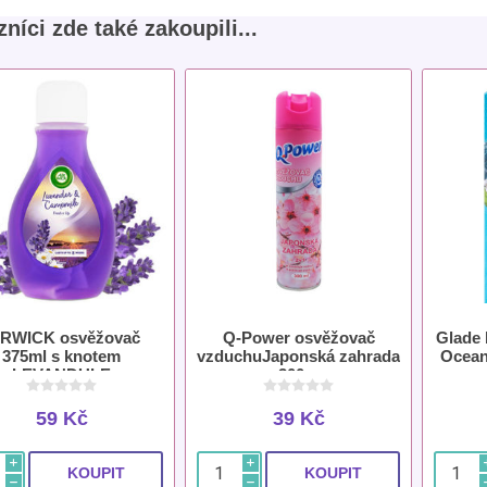
níci zde také zakoupili...
IRWICK osvěžovač
Q-Power osvěžovač
Glade 
375ml s knotem
vzduchuJaponská zahrada
Ocean
LEVANDULE
300 g
59 Kč
39 Kč
i
i
h
h