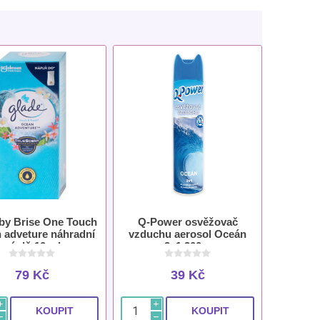
by Brise One Touch
Q-Power osvěžovač
 adveture náhradní
vzduchu aerosol Oceán
náplň 10 ml
2v1 300 g
79 Kč
39 Kč
i
i
h
h