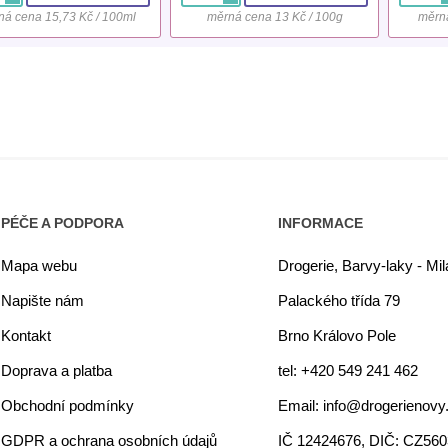
ná cena 15,73 Kč / 100ml
měrná cena 13 Kč / 100g
měrná
PÉČE A PODPORA
INFORMACE
Mapa webu
Drogerie, Barvy-laky - Mi
Napište nám
Palackého třída 79
Kontakt
Brno Královo Pole
Doprava a platba
tel: +420 549 241 462
Obchodní podmínky
Email: info@drogerienovy
GDPR a ochrana osobních údajů
IČ 12424676, DIČ: CZ56