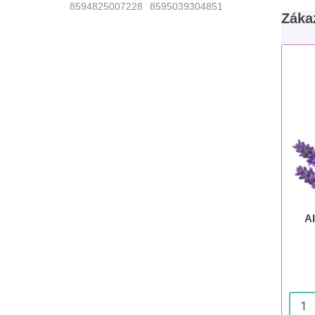
8594825007228
8595039304851
Zákaz
A