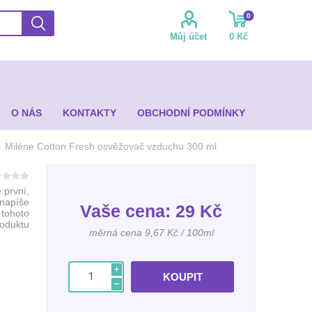
0
Můj účet
0 Kč
O NÁS
KONTAKTY
OBCHODNÍ PODMÍNKY
Miléne Cotton Fresh osvěžovač vzduchu 300 ml
 první,
 napíše
Vaše cena:
29 Kč
 tohoto
roduktu
měrná cena 9,67 Kč / 100ml
i
h