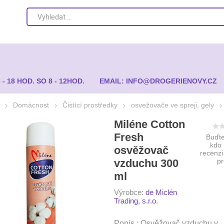
8 - 18 HOD. SO 8 - 12HOD.
EMAIL: INFO@DROGERIENOVY.CZ
Domácnost
Čistící prostředky
osvežovače ve spreji, gely
Miléne Cotton
Fresh
Buďte
kdo
osvěžovač
recenzi
vzduchu 300
p
ml
Výrobce:
de Miclén
Trading, s.r.o.
Popis : Osvěžovač vzduchu v