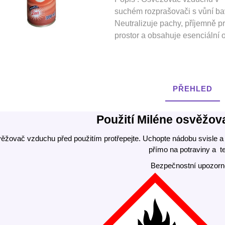
suchém rozprašovači s vůní ba
Neutralizuje pachy, příjemně p
prostor a obsahuje esenciální o
PŘEHLED
Použití Miléne osvěžov
ěžovač vzduchu před použitím protřepejte. Uchopte nádobu svisle a 
přímo na potraviny a tex
Bezpečnostní upozorn