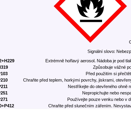
Signální slovo: Nebez
2+H229
Extrémně hořlavý aerosol. Nádoba je pod tla
H319
Způsobuje vážné po
P103
Před použitím si přečtět
P210
Chraňte před teplem, horkými povrchy, jiskrami, otevřen
P211
Nestříkejte do otevřeného ohně n
P251
Nepropichujte nebo nespal
P271
Používejte pouze venku nebo v d
0+P412
Chraňte před slunečním zářením. Nevystavuj