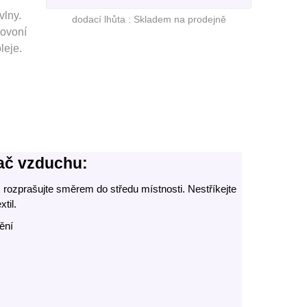
vlny.
dodací lhůta :
Skladem na prodejně
rovoní
leje.
ač vzduchu:
rozprašujte směrem do středu místnosti. Nestříkejte
til.
ění