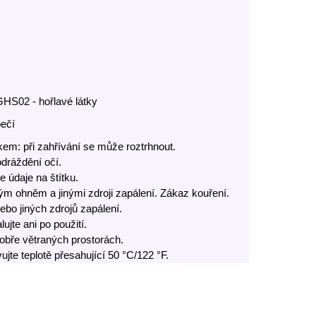
GHS02 - hořlavé látky
pečí
kem: při zahřívání se může roztrhnout.
dráždění očí.
e údaje na štítku.
ým ohněm a jinými zdroji zapálení. Zákaz kouření.
ebo jiných zdrojů zapálení.
ujte ani po použití.
obře větraných prostorách.
te teplotě přesahující 50 °C/122 °F.