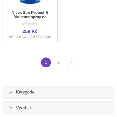
Nivea Sun Protect &
Moisture spray na
opalování SPF15 200 ml
259 Kč
měrná cena 129,5 Kč / 100ml
1
2
Kategorie
Výrobci