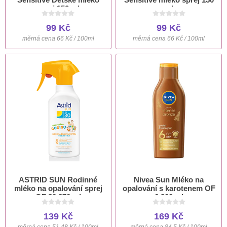
sprej 150 ml
ml
99 Kč
99 Kč
měrná cena 66 Kč / 100ml
měrná cena 66 Kč / 100ml
ASTRID SUN Rodinné
Nivea Sun Mléko na
mléko na opalování sprej
opalování s karotenem OF
OF 30 270 ml
6 200 ml
139 Kč
169 Kč
měrná cena 51,48 Kč / 100ml
měrná cena 84,5 Kč / 100ml