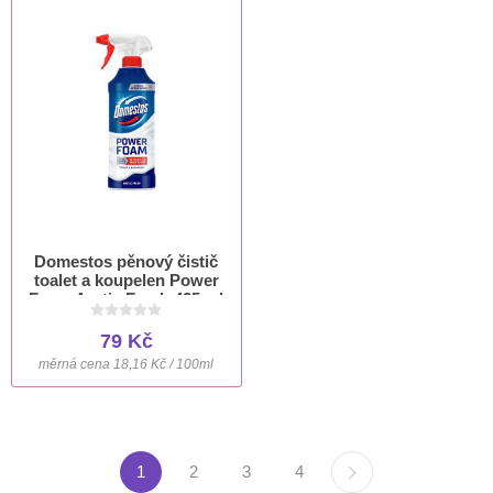
Domestos pěnový čistič
toalet a koupelen Power
Foam Arctic Fresh 435 ml
79 Kč
měrná cena 18,16 Kč / 100ml
1
2
3
4