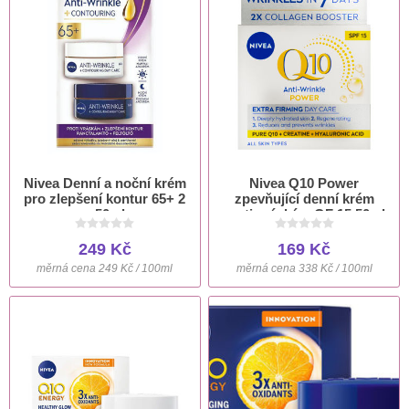
Nivea Denní a noční krém
Nivea Q10 Power
pro zlepšení kontur 65+ 2
zpevňující denní krém
x 50ml
proti vráskám OF 15 50ml
249 Kč
169 Kč
měrná cena 249 Kč / 100ml
měrná cena 338 Kč / 100ml