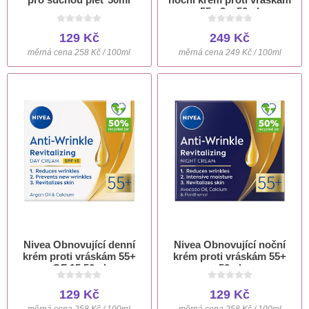
55+ 2 x 50ml
129 Kč
249 Kč
měrná cena 258 Kč / 100ml
měrná cena 249 Kč / 100ml
Nivea Obnovující denní
Nivea Obnovující noční
krém proti vráskám 55+
krém proti vráskám 55+
OF 15 50ml
50ml
129 Kč
129 Kč
měrná cena 258 Kč / 100ml
měrná cena 258 Kč / 100ml