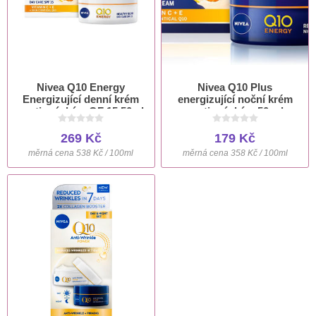
Nivea Q10 Energy
Nivea Q10 Plus
Energizující denní krém
energizující noční krém
proti vráskám OF 15 50ml
proti vráskám 50 ml
269 Kč
179 Kč
měrná cena 538 Kč / 100ml
měrná cena 358 Kč / 100ml