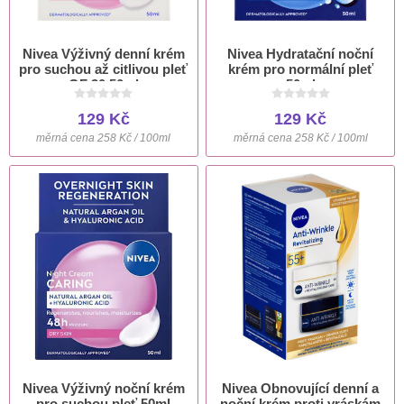
Nivea Výživný denní krém
Nivea Hydratační noční
pro suchou až citlivou pleť
krém pro normální pleť
OF 30 50ml
50ml
129 Kč
129 Kč
měrná cena 258 Kč / 100ml
měrná cena 258 Kč / 100ml
Nivea Výživný noční krém
Nivea Obnovující denní a
pro suchou pleť 50ml
noční krém proti vráskám