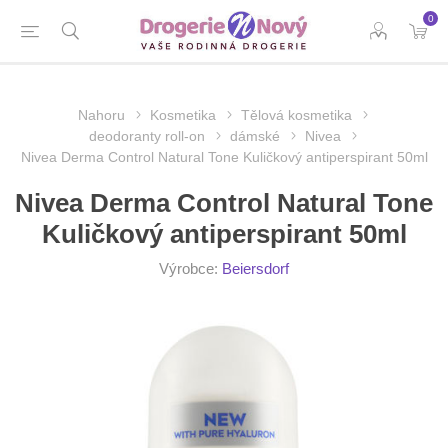
0
Nahoru
Kosmetika
Tělová kosmetika
deodoranty roll-on
dámské
Nivea
Nivea Derma Control Natural Tone Kuličkový antiperspirant 50ml
Nivea Derma Control Natural Tone
Kuličkový antiperspirant 50ml
Výrobce:
Beiersdorf