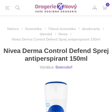
0
Nahoru
Kosmetika
Tělová kosmetika
deodoranty
dámské
Nivea
Nivea Derma Control Defend Sprej antiperspirant 150ml
Nivea Derma Control Defend Sprej
antiperspirant 150ml
Výrobce:
Beiersdorf