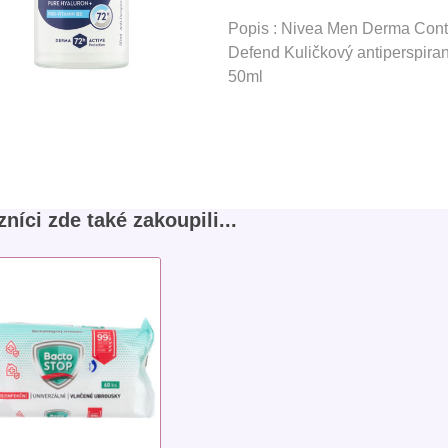
Popis : Nivea Men Derma Cont
Defend Kuličkový antiperspiran
50ml
níci zde také zakoupili...