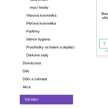
mycí houby
Bac
Vlasová kosmetika
vlh
Pleťová kosmetika
Parfémy
Intimní hygiena
Prostředky na holení a depilaci
mě
Dárkové sady
Domácnost
Děti
Dům a zahrada
Akce
Výrobci