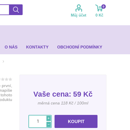
0
Můj účet
0 Kč
O NÁS
KONTAKTY
OBCHODNÍ PODMÍNKY
 první,
 napíše
Vaše cena:
59 Kč
 tohoto
roduktu
měrná cena 118 Kč / 100ml
i
h