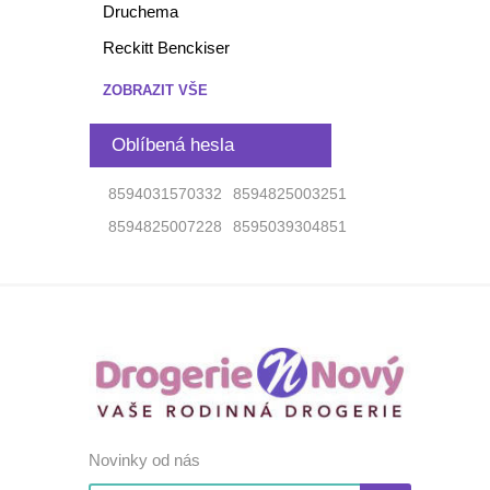
Druchema
Reckitt Benckiser
ZOBRAZIT VŠE
Oblíbená hesla
8594031570332
8594825003251
8594825007228
8595039304851
Novinky od nás