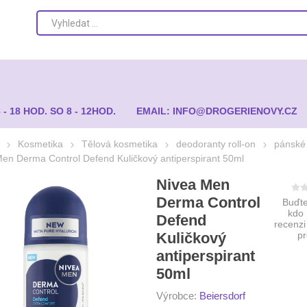
8 - 18 HOD. SO 8 - 12HOD.
EMAIL: INFO@DROGERIENOVY.CZ
Kosmetika
Tělová kosmetika
deodoranty roll-on
pánské
en Derma Control Defend Kuličkový antiperspirant 50ml
Nivea Men
Derma Control
Buďte
kdo
Defend
recenzi
Kuličkový
p
antiperspirant
50ml
Výrobce:
Beiersdorf