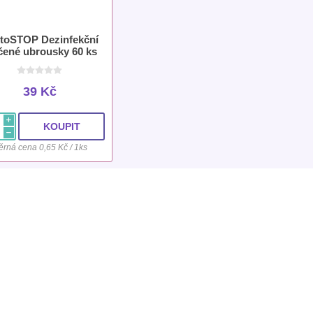
toSTOP Dezinfekční
čené ubrousky 60 ks
39 Kč
i
h
rná cena 0,65 Kč / 1ks