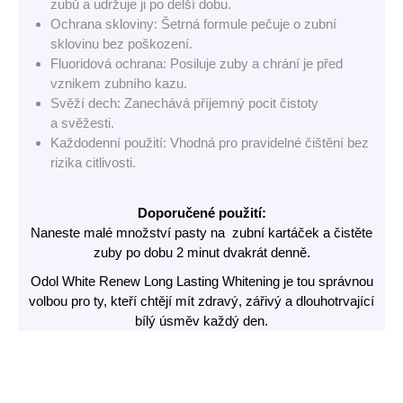
zubů a udržuje ji po delší dobu.
Ochrana skloviny: Šetrná formule pečuje o zubní
sklovinu bez poškození.
Fluoridová ochrana: Posiluje zuby a chrání je před
vznikem zubního kazu.
Svěží dech: Zanechává příjemný pocit čistoty
a svěžesti.
Každodenní použití: Vhodná pro pravidelné čištění bez
rizika citlivosti.
Doporučené použití:
Naneste malé množství pasty na zubní kartáček a čistěte
zuby po dobu 2 minut dvakrát denně.
Odol White Renew Long Lasting Whitening je tou správnou
volbou pro ty, kteří chtějí mít zdravý, zářivý a dlouhotrvající
bílý úsměv každý den.