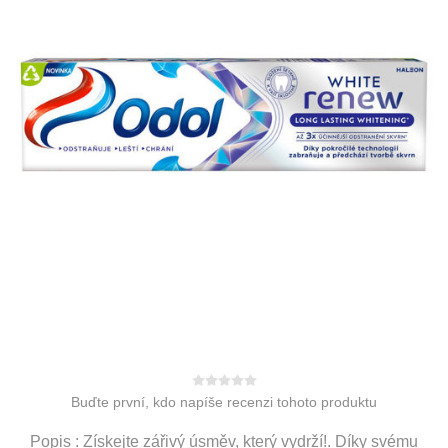
Buďte první, kdo napíše recenzi tohoto produktu
Popis : Získejte zářivý úsměv, který vydrží!. Díky svému