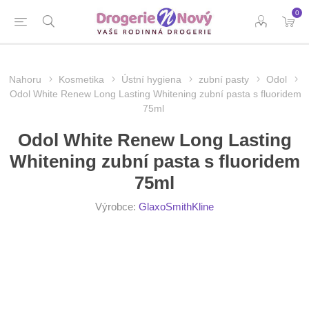
0
Nahoru
Kosmetika
Ústní hygiena
zubní pasty
Odol
Odol White Renew Long Lasting Whitening zubní pasta s fluoridem
75ml
Odol White Renew Long Lasting
Whitening zubní pasta s fluoridem
75ml
Výrobce:
GlaxoSmithKline