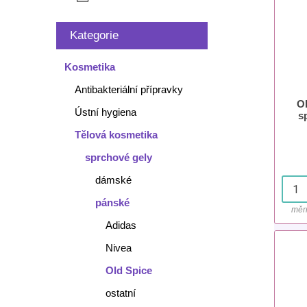
Kategorie
Kosmetika
Antibakteriální přípravky
O
Ústní hygiena
s
Tělová kosmetika
sprchové gely
dámské
pánské
měr
Adidas
Nivea
Old Spice
ostatní