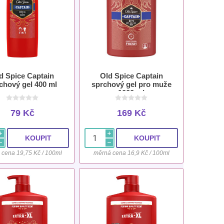
d Spice Captain
Old Spice Captain
chový gel 400 ml
sprchový gel pro muže
1000 ml
79 Kč
169 Kč
i
i
h
h
 cena 19,75 Kč / 100ml
měrná cena 16,9 Kč / 100ml