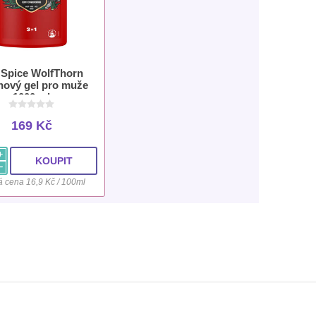
 Spice WolfThorn
hový gel pro muže
1000 ml
169 Kč
i
h
 cena 16,9 Kč / 100ml