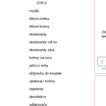
STR 8
mýdla
tělová mléka
tělové krémy
Ol
deodoranty
sp
vla
deodoranty roll-on
deodoranty stick
krémy na ruce
péče o nohy
měr
přípravky do koupele
opalovací krémy
repelenty
desinfekce
odlakovače