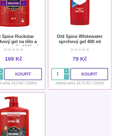
 Spice Rockstar
Old Spice Whitewater
hový gel na tělo a
sprchový gel 400 ml
y pro muže 1000 ml
169 Kč
79 Kč
i
i
h
h
 cena 16,9 Kč / 100ml
měrná cena 19,75 Kč / 100ml