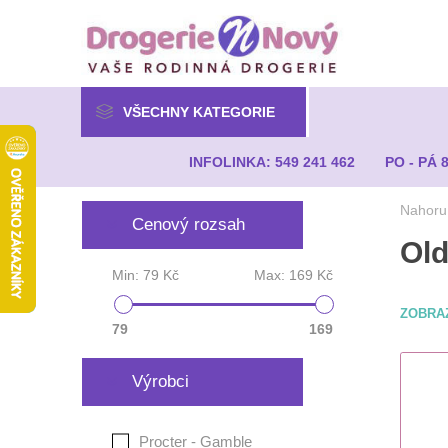
VŠECHNY KATEGORIE
INFOLINKA: 549 241 462
PO - PÁ 
Nahoru
Cenový rozsah
Old
Min:
79 Kč
Max:
169 Kč
ZOBRA
79
169
Výrobci
Procter - Gamble