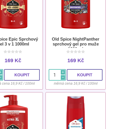
pice Epic Sprchový
Old Spice NightPanther
el 3 v 1 1000ml
sprchový gel pro muže
1000 ml
169 Kč
169 Kč
i
i
h
h
 cena 16,9 Kč / 100ml
měrná cena 16,9 Kč / 100ml