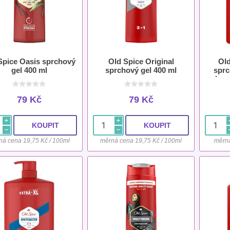
Spice Oasis sprchový
Old Spice Original
Old
gel 400 ml
sprchový gel 400 ml
sprc
vlas
79 Kč
79 Kč
i
i
h
h
ná cena 19,75 Kč / 100ml
měrná cena 19,75 Kč / 100ml
měrná