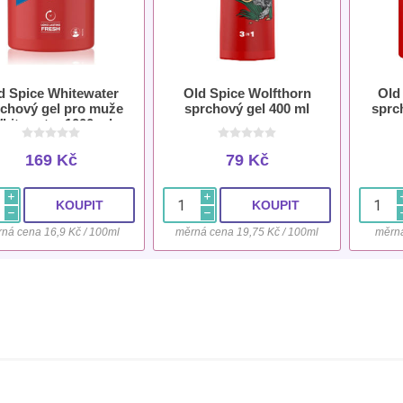
d Spice Whitewater
Old Spice Wolfthorn
Old
chový gel pro muže
sprchový gel 400 ml
sprc
hitewater 1000 ml
169 Kč
79 Kč
i
i
h
h
ná cena 16,9 Kč / 100ml
měrná cena 19,75 Kč / 100ml
měrná