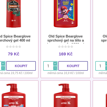
ld Spice Bearglove
Old Spice Bearglove
Ol
prchový gel 400 ml
sprchový gel na tělo a
spr
vlasy pro muže 1000 ml -
limitová edice Super Mario
79 Kč
169 Kč
i
i
h
h
ná cena 19,75 Kč / 100ml
měrná cena 16,9 Kč / 100ml
měrná