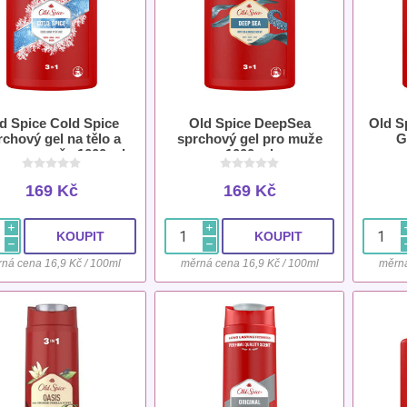
d Spice Cold Spice
Old Spice DeepSea
Old S
rchový gel na tělo a
sprchový gel pro muže
G
sy pro muže 1000 ml
1000 ml
169 Kč
169 Kč
i
i
h
h
ná cena 16,9 Kč / 100ml
měrná cena 16,9 Kč / 100ml
měrná