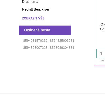
Druchema
Reckitt Benckiser
ZOBRAZIT VŠE
Ol
spr
Oblíbená hesla
W
8594031570332
8594825003251
8594825007228
8595039304851
měr