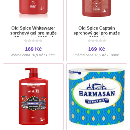
Old Spice Whitewater
Old Spice Captain
sprchový gel pro muže
sprchový gel pro muže
Whitewater 1000 ml
1000 ml
169 Kč
169 Kč
měrná cena 16,9 Kč / 100ml
měrná cena 16,9 Kč / 100ml