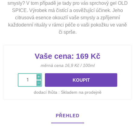
smysly? V tom případě je tady pro vás sprchový gel OLD
SPICE. Výrobek má čistící a osvěžující účinek. Jeho
citrusová esence okouzlí vaše smysly a zpříjemní
každodenní rituály v rámci péče o vaši pokožku ve vaně
či sprše.
Vaše cena:
169 Kč
měrná cena 16,9 Kč / 100ml
i
h
dodací lhůta :
Skladem na prodejně
PŘEHLED