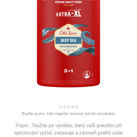
Buďte první, kdo napíše recenzi tohoto produktu
Popis : Toužíte po výrobku, který vaši pokožku při
sprchování vyživí, zrelaxuje a zároveň potěší vaše