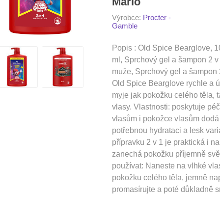
Mario
Výrobce:
Procter -
Gamble
Popis : Old Spice Bearglove, 
ml, Sprchový gel a šampon 2 v
muže, Sprchový gel a šampon 
Old Spice Bearglove rychle a 
myje jak pokožku celého těla, 
vlasy. Vlastnosti: poskytuje péč
vlasům i pokožce vlasům dodá
potřebnou hydrataci a lesk vari
přípravku 2 v 1 je praktická i n
zanechá pokožku příjemně svě
používat: Naneste na vlhké vla
pokožku celého těla, jemně na
promasírujte a poté důkladně s