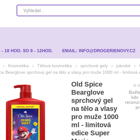
8 - 18 HOD. SO 8 - 12HOD.
EMAIL: INFO@DROGERIENOVY.CZ
Kosmetika
Tělová kosmetika
sprchové gely
pánské
ce Bearglove sprchový gel na tělo a vlasy pro muže 1000 ml - limitová
Old Spice
Bearglove
Buďte
kdo
sprchový gel
recenzi
na tělo a vlasy
p
pro muže 1000
ml - limitová
edice Super