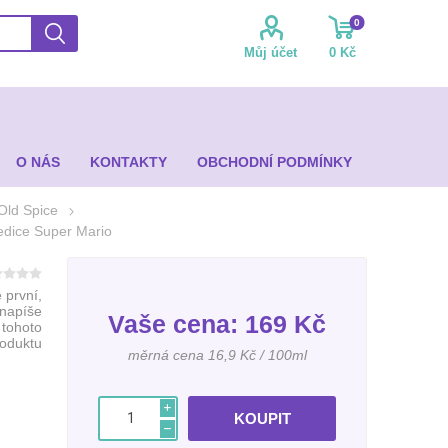
0
Můj účet
0 Kč
O NÁS
KONTAKTY
OBCHODNÍ PODMÍNKY
Old Spice
 edice Super Mario
 první,
 napíše
Vaše cena:
169 Kč
 tohoto
roduktu
měrná cena 16,9 Kč / 100ml
i
h