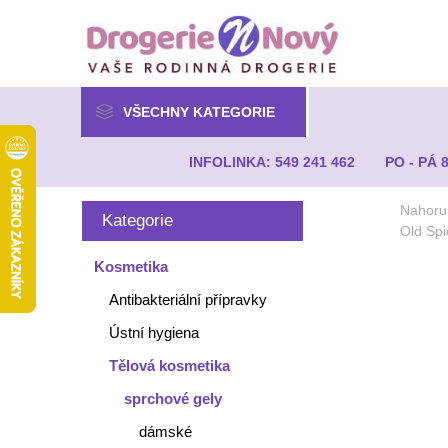
VŠECHNY KATEGORIE
INFOLINKA: 549 241 462
PO - PÁ 
Nahoru
Kategorie
Old Spi
Kosmetika
Antibakteriální přípravky
Ústní hygiena
Tělová kosmetika
sprchové gely
dámské