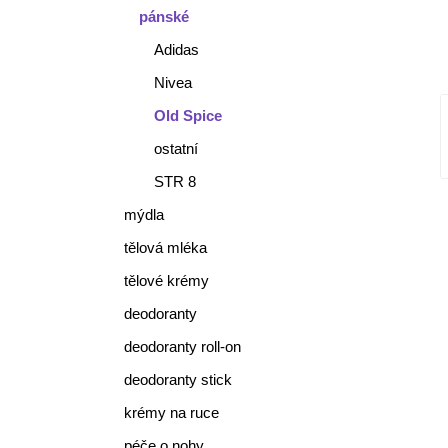
pánské
Adidas
Nivea
Old Spice
ostatní
STR 8
mýdla
tělová mléka
tělové krémy
deodoranty
deodoranty roll-on
deodoranty stick
krémy na ruce
péče o nohy