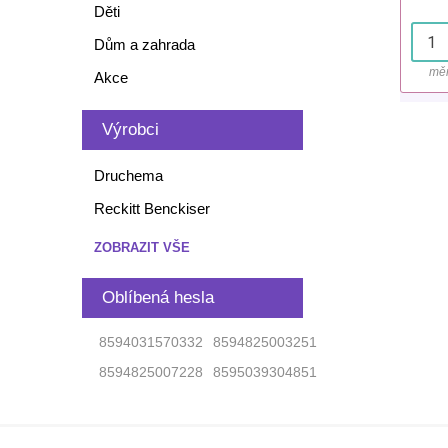
Děti
Dům a zahrada
měr
Akce
Výrobci
Druchema
Reckitt Benckiser
ZOBRAZIT VŠE
Oblíbená hesla
8594031570332
8594825003251
8594825007228
8595039304851