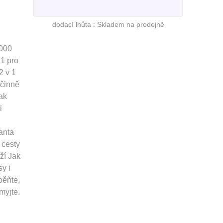
dodací lhůta :
Skladem na prodejně
1000
 1 pro
2 v 1
účinně
tak
i
anta
a cesty
ží Jak
sy i
pěňte,
myjte.