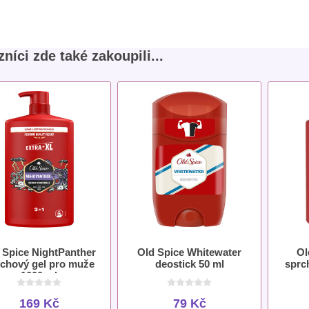
níci zde také zakoupili...
 Spice NightPanther
Old Spice Whitewater
Ol
chový gel pro muže
deostick 50 ml
sprc
1000 ml
169 Kč
79 Kč