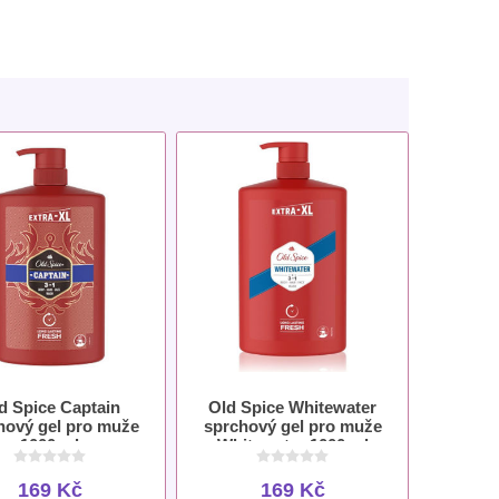
d Spice Captain
Old Spice Whitewater
hový gel pro muže
sprchový gel pro muže
1000 ml
Whitewater 1000 ml
169 Kč
169 Kč