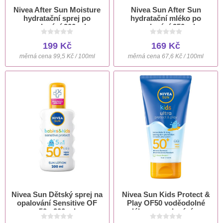
Nivea After Sun Moisture
Nivea Sun After Sun
hydratační sprej po
hydratační mléko po
opalování 200 ml
opalování 250 ml
199 Kč
169 Kč
měrná cena 99,5 Kč / 100ml
měrná cena 67,6 Kč / 100ml
Nivea Sun Dětský sprej na
Nivea Sun Kids Protect &
opalování Sensitive OF
Play OF50 voděodolné
50+ 200 ml
mléko na opalování pro
děti 150 ml