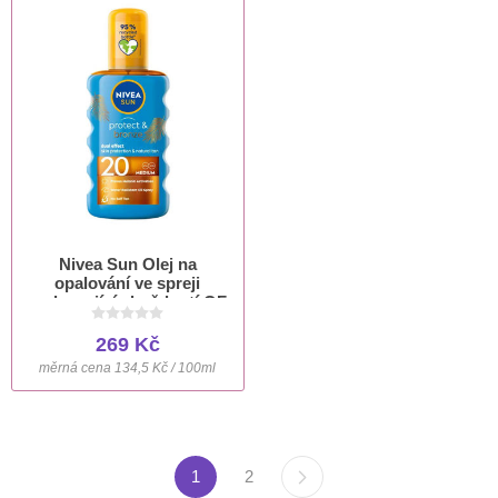
Nivea Sun Olej na
opalování ve spreji
podporující zhnědnutí OF
20 200 ml
269 Kč
měrná cena 134,5 Kč / 100ml
1
2