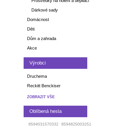
Prostředky na holení a depilaci
Dárkové sady
Domácnost
Děti
Dům a zahrada
Akce
Výrobci
Druchema
Reckitt Benckiser
ZOBRAZIT VŠE
Oblíbená hesla
8594031570332
8594825003251