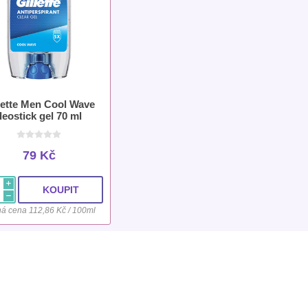
lette Men Cool Wave
deostick gel 70 ml
79 Kč
i
h
á cena 112,86 Kč / 100ml