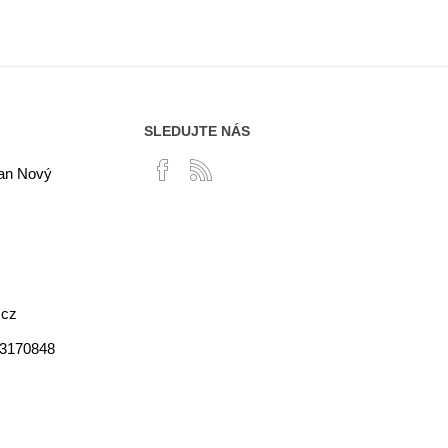
SLEDUJTE NÁS
lan Nový
.cz
03170848