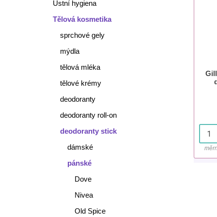
Ústní hygiena
Tělová kosmetika
sprchové gely
mýdla
tělová mléka
Gil
tělové krémy
deodoranty
deodoranty roll-on
deodoranty stick
dámské
měrn
pánské
Dove
Nivea
Old Spice