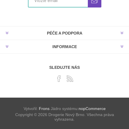
PÉČE A PODPORA
INFORMACE
SLEDUJTE NÁS
Vytvořil:
Frons
Jádro systému:
nopCommerce
Copyright © 2026 Drogerie Nový Brno. Všechna práva
vyhrazena.