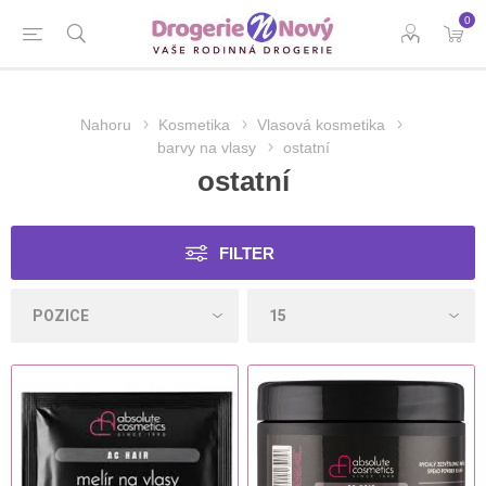
0
Nahoru
Kosmetika
Vlasová kosmetika
barvy na vlasy
ostatní
ostatní
FILTER