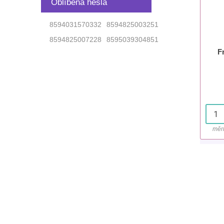
Oblíbená hesla
8594031570332
8594825003251
8594825007228
8595039304851
F
měr