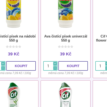
istící písek na nádobí
Ava čistící písek univerzál
Cif
550 g
550 g
flower
39 Kč
39 Kč
i
i
h
h
rná cena 7,09 Kč / 100g
měrná cena 7,09 Kč / 100g
měrn