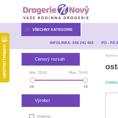
VŠECHNY KATEGORIE
INFOLINKA: 549 241 462
PO - PÁ 
Nahoru
Cenový rozsah
ost
Min:
29 Kč
Max:
79 Kč
ZOBRA
29
79
Výrobci
Unilever