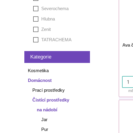
Severochema
Hlubna
Zenit
TATRACHEMA
Ava č
Kategorie
Kosmetika
Domácnost
Prací prostředky
mě
Čistící prostředky
na nádobí
Jar
Pur