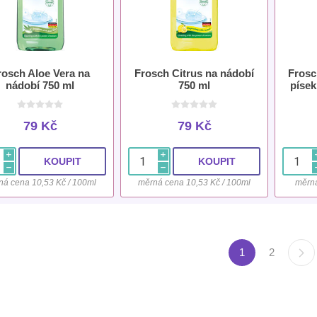
rosch Aloe Vera na
Frosch Citrus na nádobí
Frosc
nádobí 750 ml
750 ml
písek
79 Kč
79 Kč
i
i
h
h
ná cena 10,53 Kč / 100ml
měrná cena 10,53 Kč / 100ml
měrná
1
2