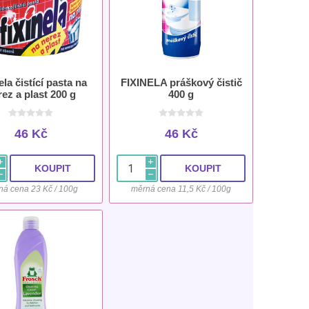
ela čistící pasta na
FIXINELA práškový čistič
rez a plast 200 g
400 g
46 Kč
46 Kč
i
i
h
h
ná cena 23 Kč / 100g
měrná cena 11,5 Kč / 100g