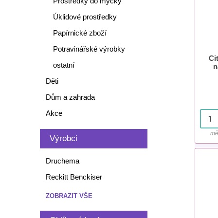
Prostředky do myčky
Úklidové prostředky
Papírnické zboží
Potravinářské výrobky
Ci
ostatní
n
Děti
Dům a zahrada
Akce
mě
Výrobci
Druchema
Reckitt Benckiser
ZOBRAZIT VŠE