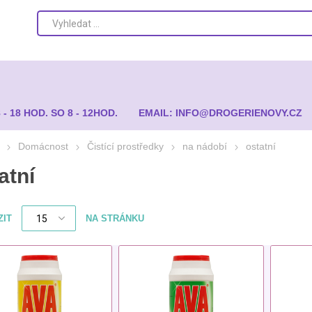
8 - 18 HOD. SO 8 - 12HOD.
EMAIL: INFO@DROGERIENOVY.CZ
Domácnost
Čistící prostředky
na nádobí
ostatní
atní
ZIT
NA STRÁNKU