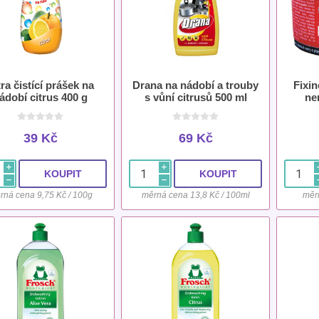
tra čistící prášek na
Drana na nádobí a trouby
Fixin
ádobí citrus 400 g
s vůní citrusů 500 ml
ne
39 Kč
69 Kč
i
i
h
h
rná cena 9,75 Kč / 100g
měrná cena 13,8 Kč / 100ml
měr