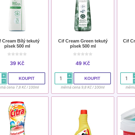
f Cream Bílý tekutý
Cif Cream Green tekutý
Cif C
písek 500 ml
písek 500 ml
39 Kč
49 Kč
i
i
h
h
rná cena 7,8 Kč / 100ml
měrná cena 9,8 Kč / 100ml
měrná