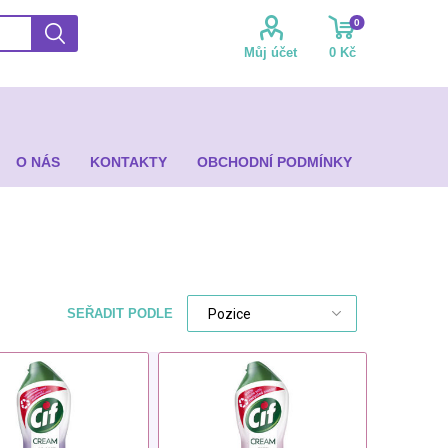
0
Můj účet
0 Kč
O NÁS
KONTAKTY
OBCHODNÍ PODMÍNKY
SEŘADIT PODLE