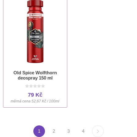
Old Spice Wolfthorn
deospray 150 ml
79 Kč
měrná cena 52,67 Kč / 100ml
1
2
3
4