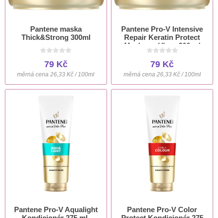
Pantene maska
Pantene Pro-V Intensive
Thick&Strong 300ml
Repair Keratin Protect
Maska na Vlasy 300 ml
79 Kč
79 Kč
měrná cena 26,33 Kč / 100ml
měrná cena 26,33 Kč / 100ml
Pantene Pro-V Aqualight
Pantene Pro-V Color
Kondicionér 275 ml,
Protect Kondicionér 275