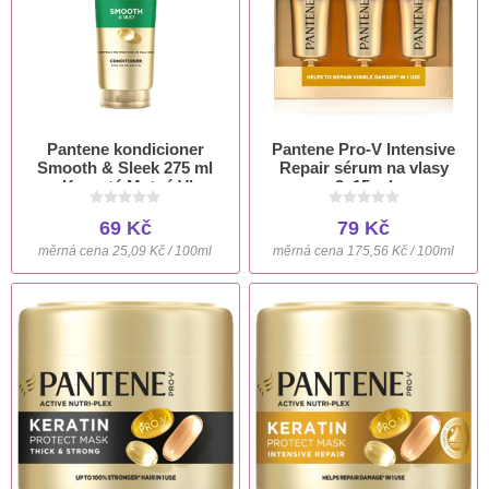
Pantene kondicioner
Pantene Pro-V Intensive
Smooth & Sleek 275 ml
Repair sérum na vlasy
pro Krepaté Matné Vlasy
3x15 ml
69 Kč
79 Kč
měrná cena 25,09 Kč / 100ml
měrná cena 175,56 Kč / 100ml