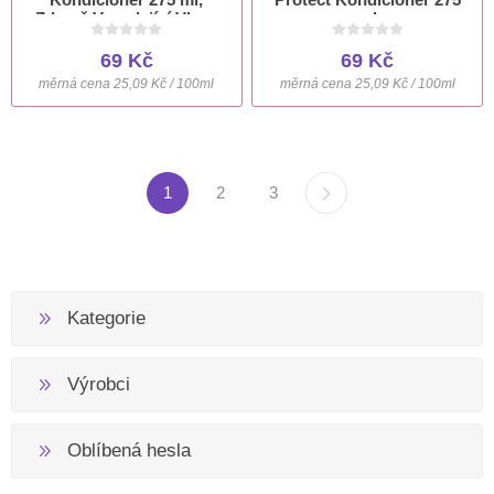
Zdravě Vypadající Vlasy
ml
69 Kč
69 Kč
měrná cena 25,09 Kč / 100ml
měrná cena 25,09 Kč / 100ml
1
2
3
Kategorie
Výrobci
Oblíbená hesla