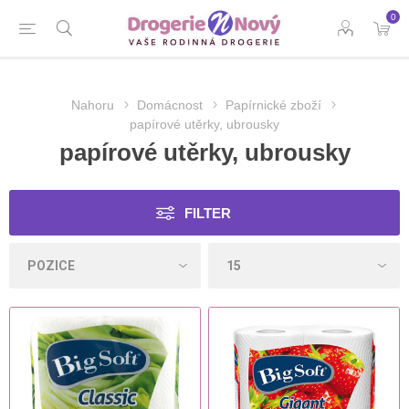
0
Nahoru
Domácnost
Papírnické zboží
papírové utěrky, ubrousky
papírové utěrky, ubrousky
FILTER