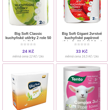
Big Soft Classic
Big Soft Gigant 2vrstvé
kuchyňské utěrky 2 role 50
kuchyňské papírové
útržků
utěrky 2× 80 útržků 2 role
24 Kč
33 Kč
měrná cena 12 Kč / 1ks
měrná cena 16,5 Kč / 1ks