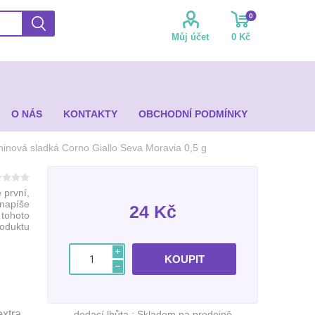
0
Můj účet
0 Kč
O NÁS
KONTAKTY
OBCHODNÍ PODMÍNKY
ninová sladká Corno Giallo Seva Moravia 0,5 g
 první,
 napíše
24 Kč
 tohoto
roduktu
i
h
extra
dodací lhůta :
Skladem na prodejně