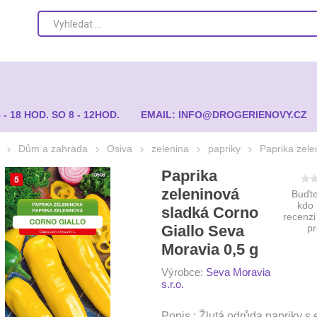
8 - 18 HOD. SO 8 - 12HOD.
EMAIL: INFO@DROGERIENOVY.CZ
Dům a zahrada
Osiva
zelenina
papriky
Paprika zele
Paprika
zeleninová
Buďte
kdo
sladká Corno
recenzi
Giallo Seva
p
Moravia 0,5 g
Výrobce:
Seva Moravia
s.r.o.
Popis : Žlutá odrůda papriky s 