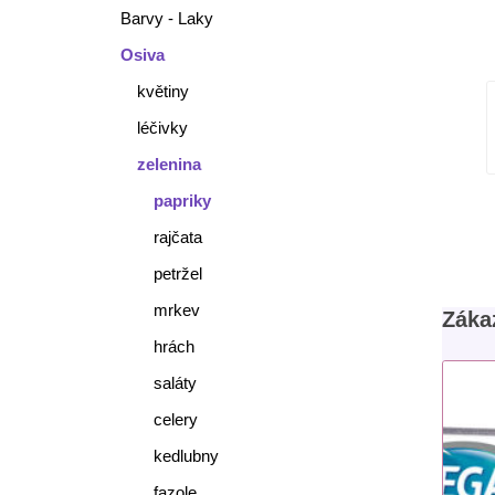
Barvy - Laky
Osiva
květiny
léčivky
zelenina
papriky
rajčata
petržel
mrkev
Zákaz
hrách
saláty
celery
kedlubny
fazole