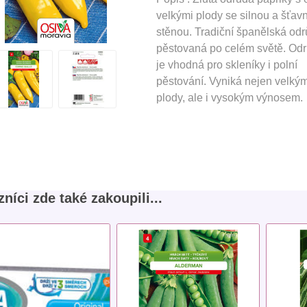
velkými plody se silnou a šťav
stěnou. Tradiční španělská od
pěstovaná po celém světě. Od
je vhodná pro skleníky i polní
pěstování. Vyniká nejen velkým
plody, ale i vysokým výnosem.
níci zde také zakoupili...