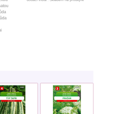
natou
růda
růda
i