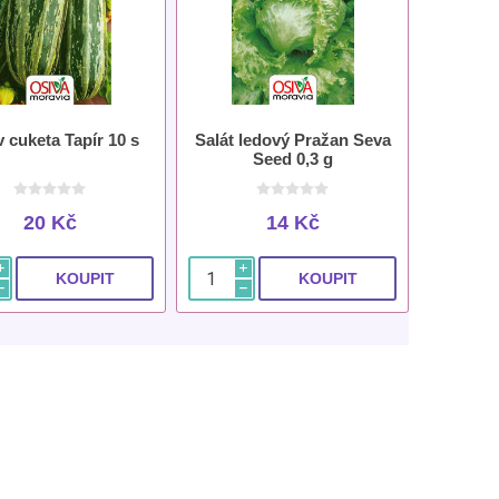
 cuketa Tapír 10 s
Salát ledový Pražan Seva
Seed 0,3 g
20 Kč
14 Kč
i
i
h
h