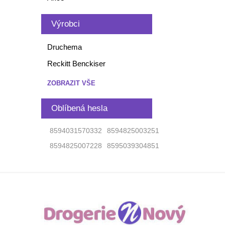
Výrobci
Druchema
Reckitt Benckiser
ZOBRAZIT VŠE
Oblíbená hesla
8594031570332
8594825003251
8594825007228
8595039304851