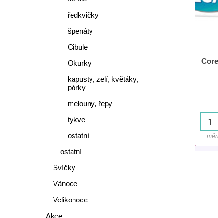
ředkvičky
špenáty
Cibule
Core
Okurky
kapusty, zelí, květáky,
pórky
melouny, řepy
tykve
ostatní
měr
ostatní
Svíčky
Vánoce
Velikonoce
Akce