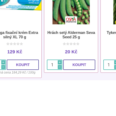
ga fixační krém Extra
Hrách setý Alderman Seva
Tykev
silný XL 70 g
Seed 25 g
129 Kč
20 Kč
i
i
h
h
ná cena 184,29 Kč / 100g