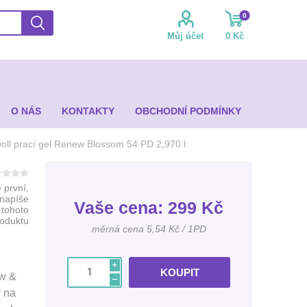
0
Můj účet
0 Kč
O NÁS
KONTAKTY
OBCHODNÍ PODMÍNKY
oll prací gel Renew Blossom 54 PD 2,970 l
 první,
 napíše
Vaše cena:
299 Kč
 tohoto
roduktu
měrná cena 5,54 Kč / 1PD
i
ew &
h
ý na