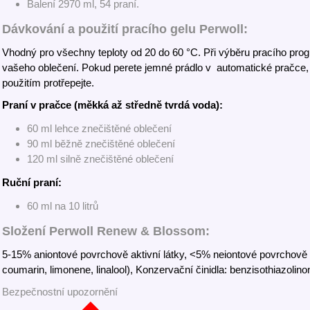
Balení 2970 ml, 54 praní.
Dávkování a použití pracího gelu Perwoll:
Vhodný pro všechny teploty od 20 do 60 °C. Při výběru pracího pr
vašeho oblečení. Pokud perete jemné prádlo v automatické pračce, ne
použitím protřepejte.
Praní v pračce (měkká až středně tvrdá voda):
60 ml lehce znečištěné oblečení
90 ml běžně znečištěné oblečení
120 ml silně znečištěné oblečení
Ruční praní:
60 ml na 10 litrů
Složení Perwoll Renew & Blossom:
5-15% aniontové povrchově aktivní látky, <5% neiontové povrchově ak
coumarin, limonene, linalool), Konzervační činidla: benzisothiazolino
Bezpečnostní upozornění