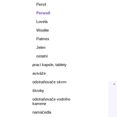
Persil
Perwoll
Lovela
Woolite
Palmex
Jelen
ostatní
prací kapsle, tablety
aviváže
odstraňovače skvrn
škroby
odstraňovače vodního
kamene
namáčedla