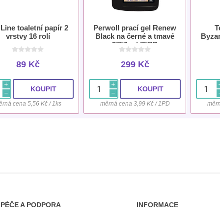
 Line toaletní papír 2
Perwoll prací gel Renew
T
vrstvy 16 rolí
Black na černé a tmavé
Byzan
3750 ml 75PD
89 Kč
299 Kč
i
i
h
h
rná cena 5,56 Kč / 1ks
měrná cena 3,99 Kč / 1PD
měrn
PÉČE A PODPORA
INFORMACE