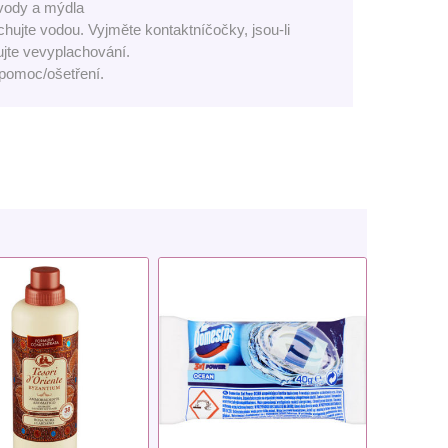
vody a mýdla
ujte vodou. Vyjměte kontaktníčočky, jsou-li
jte vevyplachování.
 pomoc/ošetření.