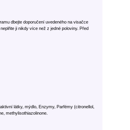
ogramu dbejte doporučení uvedeného na visačce
plňte ji nikdy více než z jedné poloviny. Před
tivní látky, mýdlo, Enzymy, Parfémy (citronellol,
ne, methylisothiazolinone.