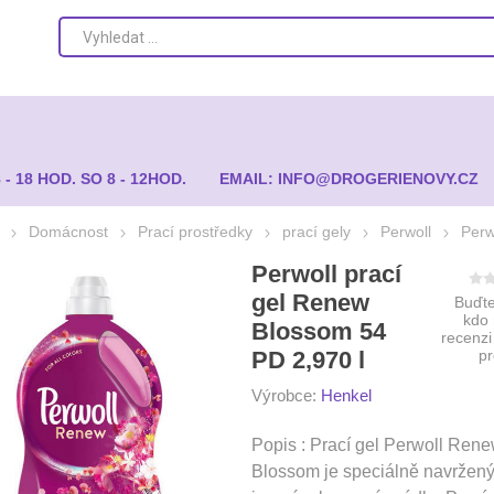
8 - 18 HOD. SO 8 - 12HOD.
EMAIL: INFO@DROGERIENOVY.CZ
Domácnost
Prací prostředky
prací gely
Perwoll
Perw
Perwoll prací
gel Renew
Buďte
kdo
Blossom 54
recenzi
PD 2,970 l
p
Výrobce:
Henkel
Popis : Prací gel Perwoll Ren
Blossom je speciálně navržen