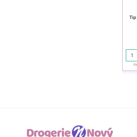
Tip
mě