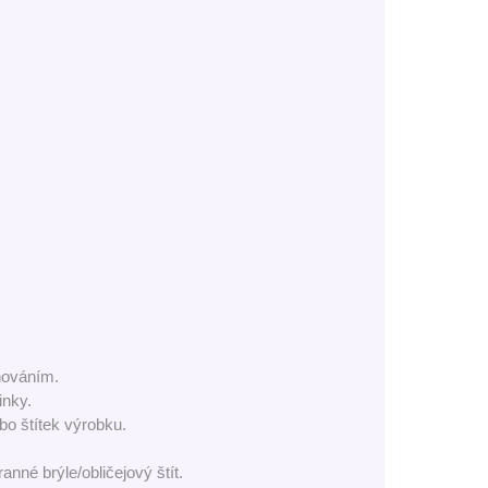
hováním.
inky.
bo štítek výrobku.
nné brýle/obličejový štít.