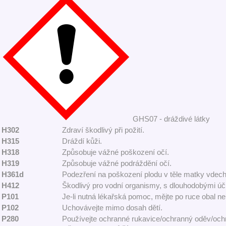
GHS07 - dráždivé látky
H302
Zdraví škodlivý při požití.
H315
Dráždí kůži.
H318
Způsobuje vážné poškození očí.
H319
Způsobuje vážné podráždění očí.
H361d
Podezření na poškození plodu v těle matky vdec
H412
Škodlivý pro vodní organismy, s dlouhodobými úč
P101
Je-li nutná lékařská pomoc, mějte po ruce obal ne
P102
Uchovávejte mimo dosah dětí.
P280
Používejte ochranné rukavice/ochranný oděv/ochra