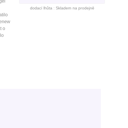
gel
dodací lhůta :
Skladem na prodejně
tilo
Renew
t o
lo