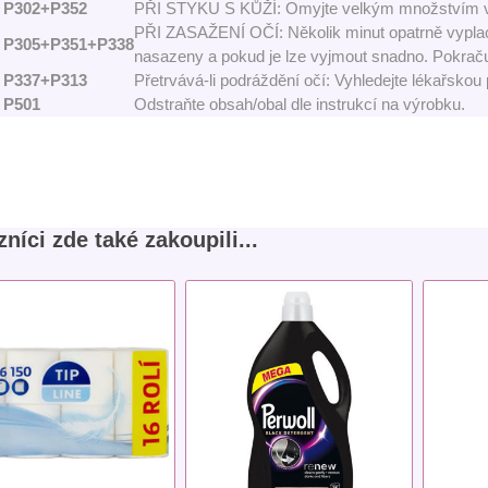
P302+P352
PŘI STYKU S KŮŽÍ: Omyjte velkým množstvím 
PŘI ZASAŽENÍ OČÍ: Několik minut opatrně vyplach
P305+P351+P338
nasazeny a pokud je lze vyjmout snadno. Pokraču
P337+P313
Přetrvává-li podráždění očí: Vyhledejte lékařskou
P501
Odstraňte obsah/obal dle instrukcí na výrobku.
níci zde také zakoupili...