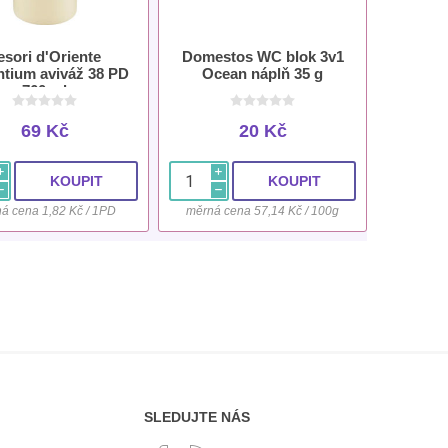
esori d'Oriente
Domestos WC blok 3v1
tium aviváž 38 PD
Ocean náplň 35 g
760 ml
69 Kč
20 Kč
i
i
h
h
á cena 1,82 Kč / 1PD
měrná cena 57,14 Kč / 100g
SLEDUJTE NÁS