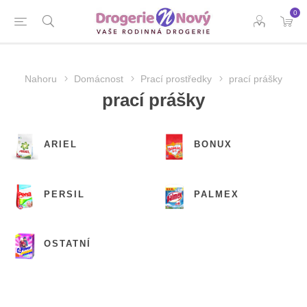
0
Nahoru
Domácnost
Prací prostředky
prací prášky
prací prášky
ARIEL
BONUX
PERSIL
PALMEX
OSTATNÍ