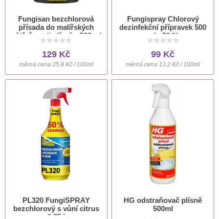
Fungisan bezchlorová
Fungispray Chlorový
přísada do malířských
dezinfekční přípravek 500
nátěrů proti plísním 500 ml
ml +50 %
129 Kč
99 Kč
měrná cena 25,8 Kč / 100ml
měrná cena 13,2 Kč / 100ml
PL320 FungiSPRAY
HG odstraňovač plísně
bezchlorový s vůní citrus
500ml
0,75 l