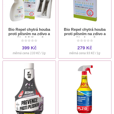
Bio Repel chytrá houba
Bio Repel chytrá houba
proti plísním na zdivo a
proti plísním na zdivo a
omítky 0,5 l1 g + 2 g
omítky 1 g + 2 g
399 Kč
279 Kč
měrná cena 133 Kč / 1g
měrná cena 93 Kč / 1g