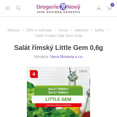
0
Nahoru
Dům a zahrada
Osiva
zelenina
saláty
Salát římský Little Gem 0,6g
Salát římský Little Gem 0,6g
Výrobce:
Seva Moravia s.r.o.