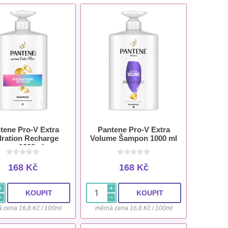
tene Pro-V Extra
Pantene Pro-V Extra
ration Recharge
Volume Šampon 1000 ml
pon 1000ml pro
lní a Suché Vlasy
168 Kč
168 Kč
i
i
h
h
 cena 16,8 Kč / 100ml
měrná cena 16,8 Kč / 100ml