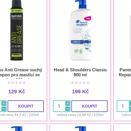
s Anti Grease suchý
Head & Shoulders Classic
Pante
mpon pro mastící se
800 ml
Repai
vlasy 200 ml
129 Kč
199 Kč
i
i
h
h
ná cena 64,5 Kč / 100ml
měrná cena 24,88 Kč / 100ml
měrná