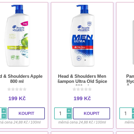
d & Shoulders Apple
Head & Shoulders Men
Pan
800 ml
šampon Ultra Old Spice
Hyd
800 ml
Šam
Normá
199 Kč
199 Kč
i
i
h
h
ná cena 24,88 Kč / 100ml
měrná cena 24,88 Kč / 100ml
měrná