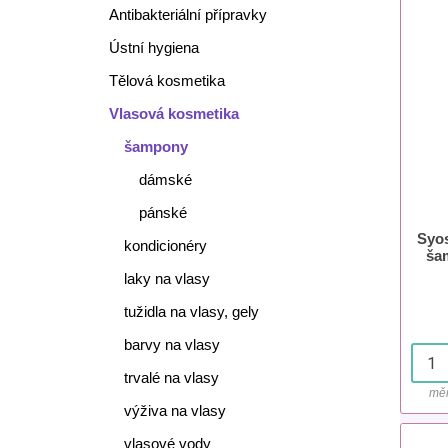
Antibakteriální přípravky
Ústní hygiena
Tělová kosmetika
Vlasová kosmetika
šampony
dámské
pánské
Syos
kondicionéry
ša
laky na vlasy
tužidla na vlasy, gely
barvy na vlasy
trvalé na vlasy
měr
výživa na vlasy
vlasové vody