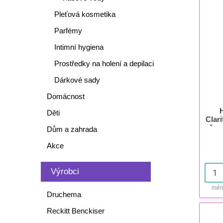
Pleťová kosmetika
Parfémy
Intimní hygiena
Prostředky na holení a depilaci
Dárkové sady
Domácnost
Děti
Clar
šam
Dům a zahrada
Akce
Výrobci
měr
Druchema
Reckitt Benckiser