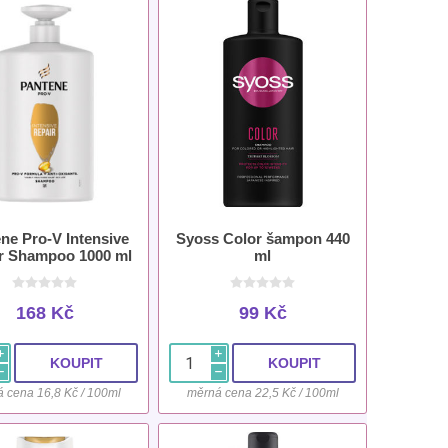
ne Pro-V Intensive
Syoss Color šampon 440
r Shampoo 1000 ml
ml
168 Kč
99 Kč
i
i
h
h
 cena 16,8 Kč / 100ml
měrná cena 22,5 Kč / 100ml