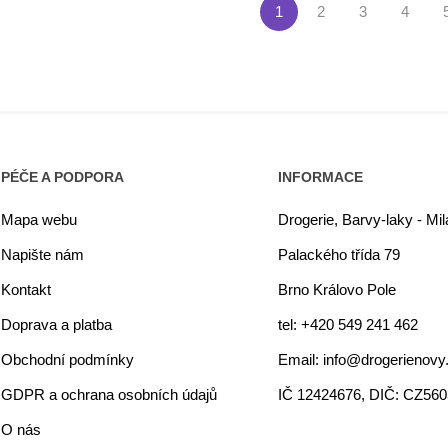
1
2
3
4
PÉČE A PODPORA
INFORMACE
Mapa webu
Drogerie, Barvy-laky - Mi
Napište nám
Palackého třída 79
Kontakt
Brno Královo Pole
Doprava a platba
tel: +420 549 241 462
Obchodní podmínky
Email: info@drogerienovy
GDPR a ochrana osobních údajů
IČ 12424676, DIČ: CZ56
O nás