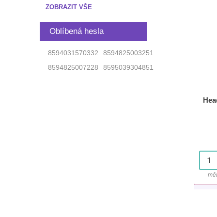
ZOBRAZIT VŠE
Oblíbená hesla
8594031570332
8594825003251
8594825007228
8595039304851
Hea
měr