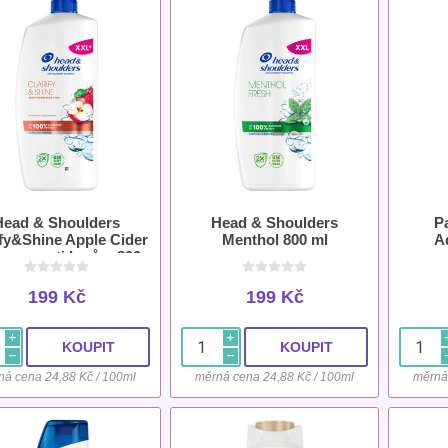
Head & Shoulders
Head & Shoulders
P
ify&Shine Apple Cider
Menthol 800 ml
A
pon proti lupům 800
ml
199 Kč
199 Kč
i
i
h
h
ná cena 24,88 Kč / 100ml
měrná cena 24,88 Kč / 100ml
měrná