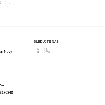
5
SLEDUJTE NÁS
lan Nový
.cz
03170848