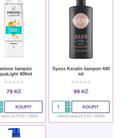
antene šampón
Syoss Keratin šampon 440
quaLight 400ml
ml
79 Kč
99 Kč
i
i
h
h
 cena 19,75 Kč / 100ml
měrná cena 22,5 Kč / 100ml