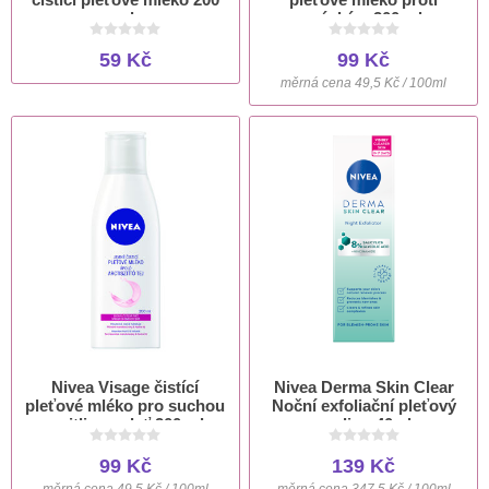
ml
vráskám 200 ml
59 Kč
99 Kč
měrná cena 49,5 Kč / 100ml
Nivea Visage čistící
Nivea Derma Skin Clear
pleťové mléko pro suchou
Noční exfoliační pleťový
a citlivou pleť 200 ml
peeling 40ml
99 Kč
139 Kč
měrná cena 49,5 Kč / 100ml
měrná cena 347,5 Kč / 100ml