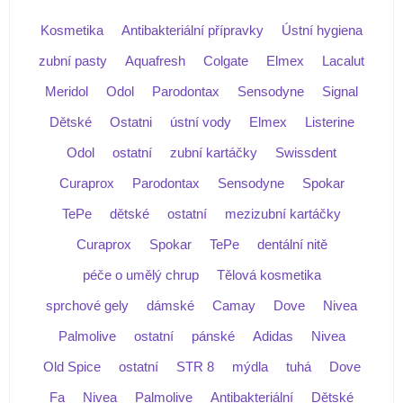
Kosmetika
Antibakteriální přípravky
Ústní hygiena
zubní pasty
Aquafresh
Colgate
Elmex
Lacalut
Meridol
Odol
Parodontax
Sensodyne
Signal
Dětské
Ostatni
ústní vody
Elmex
Listerine
Odol
ostatní
zubní kartáčky
Swissdent
Curaprox
Parodontax
Sensodyne
Spokar
TePe
dětské
ostatní
mezizubní kartáčky
Curaprox
Spokar
TePe
dentální nitě
péče o umělý chrup
Tělová kosmetika
sprchové gely
dámské
Camay
Dove
Nivea
Palmolive
ostatní
pánské
Adidas
Nivea
Old Spice
ostatní
STR 8
mýdla
tuhá
Dove
Fa
Nivea
Palmolive
Antibakteriální
Dětské