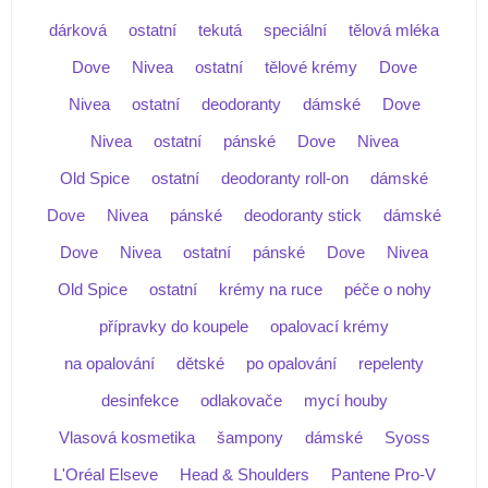
dárková
ostatní
tekutá
speciální
tělová mléka
Dove
Nivea
ostatní
tělové krémy
Dove
Nivea
ostatní
deodoranty
dámské
Dove
Nivea
ostatní
pánské
Dove
Nivea
Old Spice
ostatní
deodoranty roll-on
dámské
Dove
Nivea
pánské
deodoranty stick
dámské
Dove
Nivea
ostatní
pánské
Dove
Nivea
Old Spice
ostatní
krémy na ruce
péče o nohy
přípravky do koupele
opalovací krémy
na opalování
dětské
po opalování
repelenty
desinfekce
odlakovače
mycí houby
Vlasová kosmetika
šampony
dámské
Syoss
L'Oréal Elseve
Head & Shoulders
Pantene Pro-V