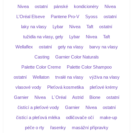
Nivea
ostatní
pánské
kondicionéry
Nivea
L'Oréal Elseve
Pantene Pro-V
Syoss
ostatní
laky na vlasy
Lybar
Nivea
Taft
ostatní
tužidla na vlasy, gely
Lybar
Nivea
Taft
Wellaflex
ostatní
gely na vlasy
barvy na vlasy
Casting
Garnier Color Naturals
Palette Color Creme
Palette Color Shampoo
ostatní
Wellaton
trvalé na vlasy
výživa na vlasy
vlasové vody
Pleťová kosmetika
pleťové krémy
Garnier
Nivea
L´Oréal
Astrid
Bione
ostatní
čistící a pleťové vody
Garnier
Nivea
ostatní
čistící a pleťová mléka
odličovače očí
make-up
péče o rty
řasenky
masážní přípravky