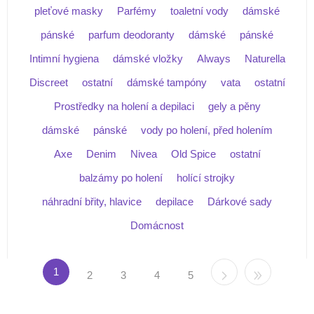
pleťové masky
Parfémy
toaletní vody
dámské
pánské
parfum deodoranty
dámské
pánské
Intimní hygiena
dámské vložky
Always
Naturella
Discreet
ostatní
dámské tampóny
vata
ostatní
Prostředky na holení a depilaci
gely a pěny
dámské
pánské
vody po holení, před holením
Axe
Denim
Nivea
Old Spice
ostatní
balzámy po holení
holící strojky
náhradní břity, hlavice
depilace
Dárkové sady
Domácnost
1
2
3
4
5