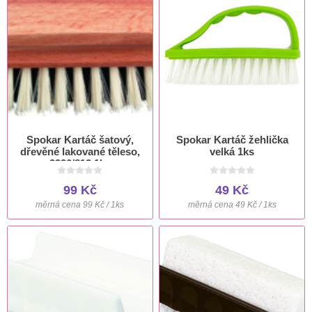
Spokar Kartáč šatový,
Spokar Kartáč žehlička
dřevěné lakované těleso,
velká 1ks
3220/813 1ks
99 Kč
49 Kč
měrná cena 99 Kč / 1ks
měrná cena 49 Kč / 1ks