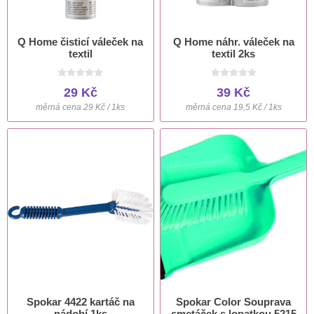
Q Home čisticí váleček na
Q Home náhr. váleček na
textil
textil 2ks
29 Kč
39 Kč
měrná cena 29 Kč / 1ks
měrná cena 19,5 Kč / 1ks
Spokar 4422 kartáč na
Spokar Color Souprava
nádobí 1ks
smetáček s lopatkou 5215