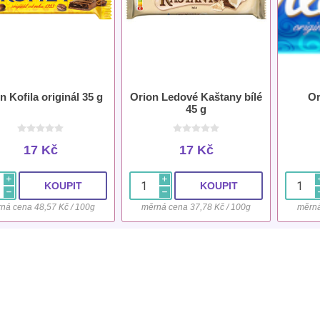
n Kofila originál 35 g
Orion Ledové Kaštany bílé
Or
45 g
17 Kč
17 Kč
i
i
h
h
ná cena 48,57 Kč / 100g
měrná cena 37,78 Kč / 100g
měrná