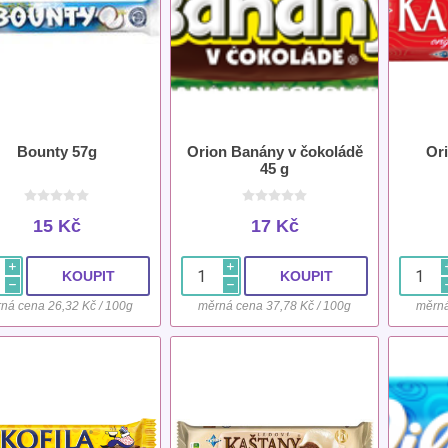
Bounty 57g
Orion Banány v čokoládě
Ori
45 g
15 Kč
17 Kč
i
i
h
h
ná cena 26,32 Kč / 100g
měrná cena 37,78 Kč / 100g
měrná