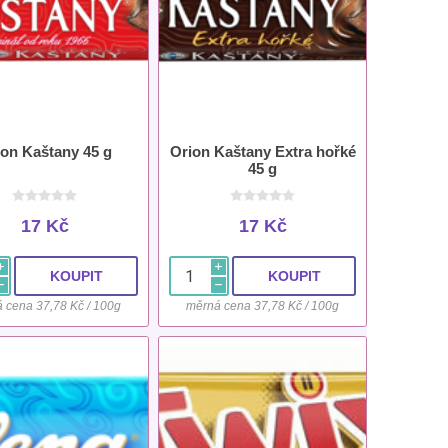
on Kaštany 45 g
Orion Kaštany Extra hořké
45 g
17 Kč
17 Kč
i
i
h
h
 cena 37,78 Kč / 100g
měrná cena 37,78 Kč / 100g