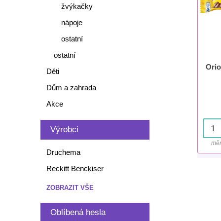
žvýkačky
nápoje
ostatní
ostatní
Orio
Děti
Dům a zahrada
Akce
Výrobci
měr
Druchema
Reckitt Benckiser
ZOBRAZIT VŠE
Oblíbená hesla