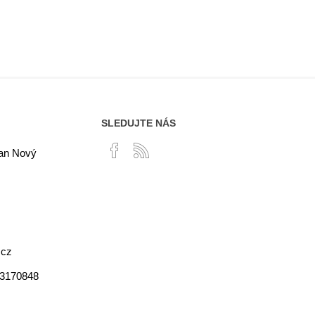
SLEDUJTE NÁS
lan Nový
.cz
03170848