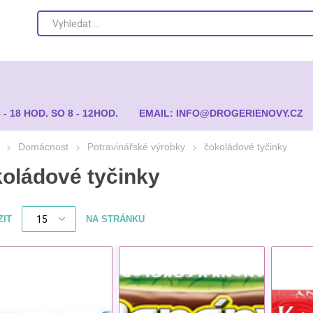
8 - 18 HOD. SO 8 - 12HOD.
EMAIL: INFO@DROGERIENOVY.CZ
Domácnost
Potravinářské výrobky
čokoládové tyčinky
oládové tyčinky
ZIT
NA STRÁNKU