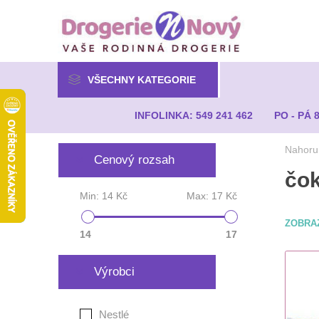
VŠECHNY KATEGORIE
INFOLINKA: 549 241 462
PO - PÁ 
Nahoru
Cenový rozsah
čok
Min:
14 Kč
Max:
17 Kč
ZOBRA
14
17
Výrobci
Nestlé