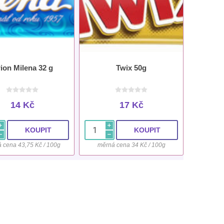
ion Milena 32 g
Twix 50g
14 Kč
17 Kč
i
i
h
h
 cena 43,75 Kč / 100g
měrná cena 34 Kč / 100g