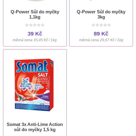
Q-Power Sůl do myčky
Q-Power Sůl do myčky
1,1kg
3kg
39 Kč
89 Kč
měrná cena 35,45 Kč / 1kg
měrná cena 29,67 Kč / 1kg
Somat 3x Anti-Lime Action
sůl do myčky 1,5 kg