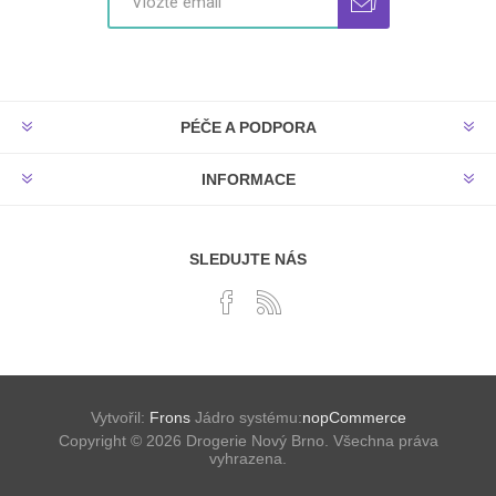
PÉČE A PODPORA
INFORMACE
SLEDUJTE NÁS
Vytvořil:
Frons
Jádro systému:
nopCommerce
Copyright © 2026 Drogerie Nový Brno. Všechna práva
vyhrazena.