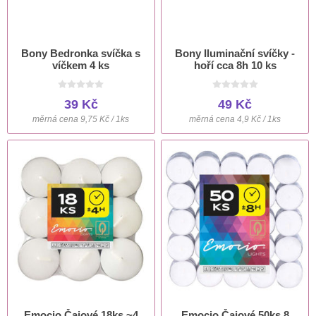
Bony Bedronka svíčka s
Bony Iluminační svíčky -
víčkem 4 ks
hoří cca 8h 10 ks
39 Kč
49 Kč
měrná cena 9,75 Kč / 1ks
měrná cena 4,9 Kč / 1ks
Emocio Čajové 18ks ~4
Emocio Čajové 50ks 8