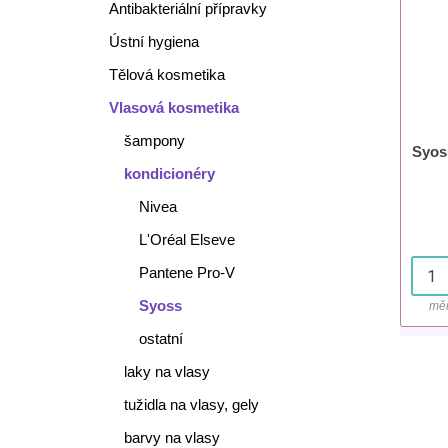
Antibakteriální přípravky
Ústní hygiena
Tělová kosmetika
Vlasová kosmetika
šampony
Syos
kondicionéry
Nivea
L'Oréal Elseve
Pantene Pro-V
Syoss
měr
ostatní
laky na vlasy
tužidla na vlasy, gely
barvy na vlasy