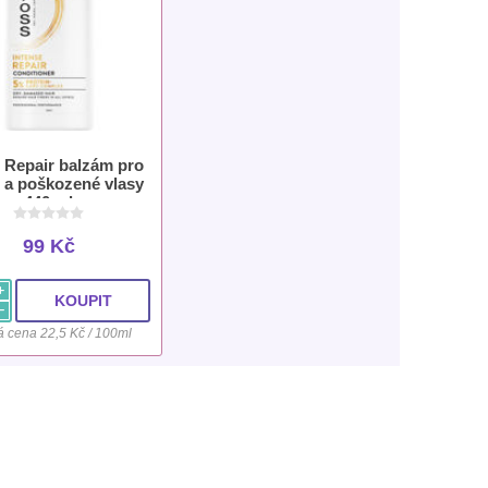
 Repair balzám pro
 a poškozené vlasy
440 ml
99 Kč
i
h
 cena 22,5 Kč / 100ml