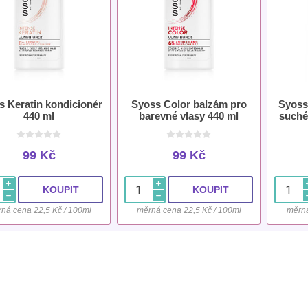
s Keratin kondicionér
Syoss Color balzám pro
Syoss
440 ml
barevné vlasy 440 ml
suché
99 Kč
99 Kč
i
i
h
h
ná cena 22,5 Kč / 100ml
měrná cena 22,5 Kč / 100ml
měrná