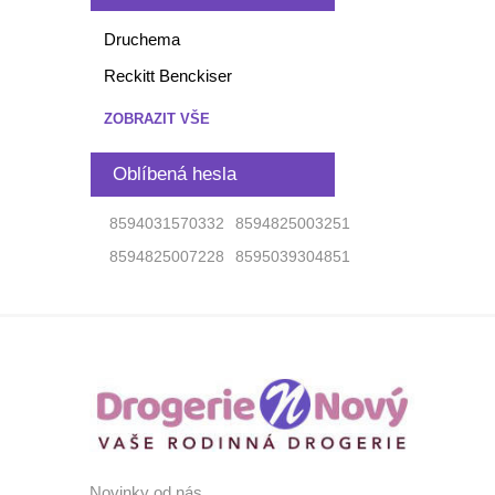
Druchema
Reckitt Benckiser
ZOBRAZIT VŠE
Oblíbená hesla
8594031570332
8594825003251
8594825007228
8595039304851
Novinky od nás