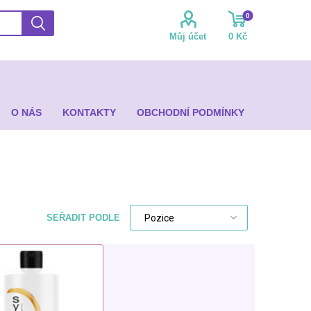
0
Můj účet
0 Kč
O NÁS
KONTAKTY
OBCHODNÍ PODMÍNKY
SEŘADIT PODLE