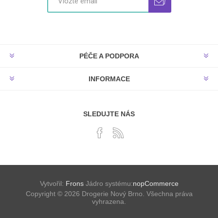
PÉČE A PODPORA
INFORMACE
SLEDUJTE NÁS
Vytvořil:
Frons
Jádro systému:
nopCommerce
Copyright © 2026 Drogerie Nový Brno. Všechna práva
vyhrazena.