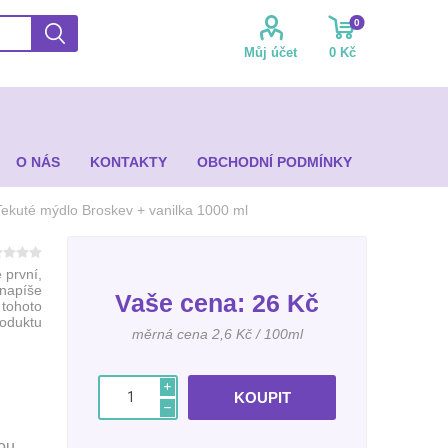
0
Můj účet
0 Kč
O NÁS
KONTAKTY
OBCHODNÍ PODMÍNKY
Tekuté mýdlo Broskev + vanilka 1000 ml
 první,
 napíše
Vaše cena:
26 Kč
 tohoto
roduktu
měrná cena 2,6 Kč / 100ml
i
h
nou