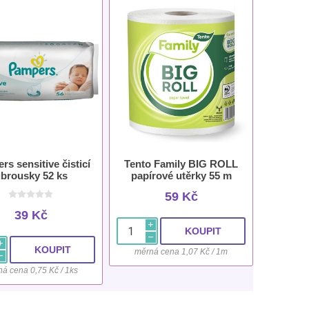
s sensitive čisticí
Tento Family BIG ROLL
brousky 52 ks
papírové utěrky 55 m
59 Kč
39 Kč
i
h
i
měrná cena 1,07 Kč / 1m
h
á cena 0,75 Kč / 1ks