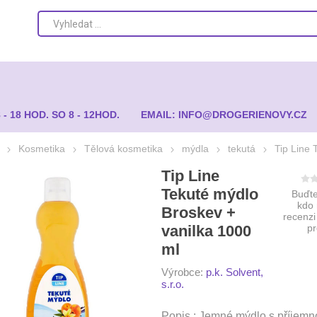
8 - 18 HOD. SO 8 - 12HOD.
EMAIL: INFO@DROGERIENOVY.CZ
Kosmetika
Tělová kosmetika
mýdla
tekutá
Tip Line 
Tip Line
Tekuté mýdlo
Buďte
kdo
Broskev +
recenzi
vanilka 1000
p
ml
Výrobce:
p.k. Solvent,
s.r.o.
Popis : Jemné mýdlo s příjem