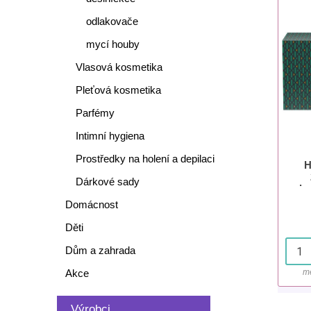
odlakovače
mycí houby
Vlasová kosmetika
Pleťová kosmetika
Parfémy
Intimní hygiena
Prostředky na holení a depilaci
H
Dárkové sady
ka
Domácnost
Děti
Dům a zahrada
Akce
mě
Výrobci