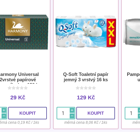
armony Universal
Q-Soft Toaletní papír
Pamper
2vrstvé papírové
jemný 3 vrstvý 16 ks
u
pesníky box 150 ks
29 Kč
129 Kč
i
i
h
h
rná cena 0,19 Kč / 1ks
měrná cena 8,06 Kč / 1ks
měrn