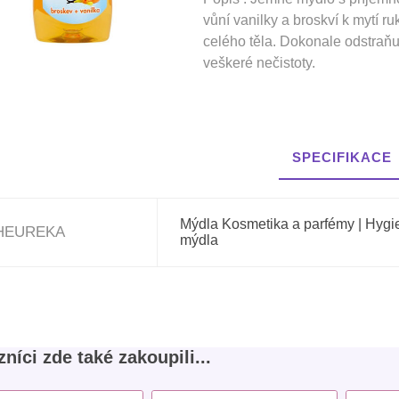
vůní vanilky a broskví k mytí ru
celého těla. Dokonale odstraňu
veškeré nečistoty.
SPECIFIKACE
Mýdla Kosmetika a parfémy | Hygie
HEUREKA
mýdla
níci zde také zakoupili...