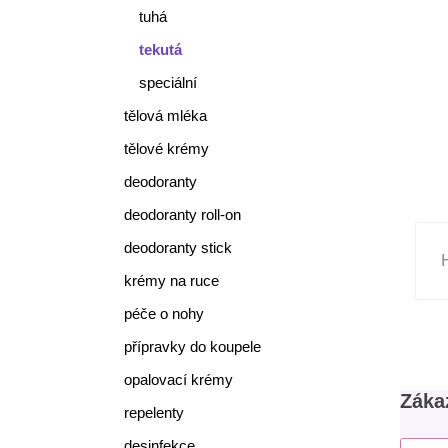
tuhá
tekutá
speciální
tělová mléka
tělové krémy
deodoranty
deodoranty roll-on
deodoranty stick
krémy na ruce
péče o nohy
přípravky do koupele
opalovací krémy
Zákaz
repelenty
desinfekce