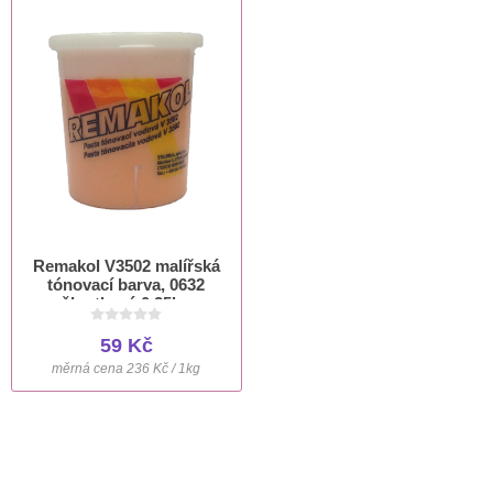
Remakol V3502 malířská
tónovací barva, 0632
žloutková 0,25kg
59 Kč
měrná cena 236 Kč / 1kg