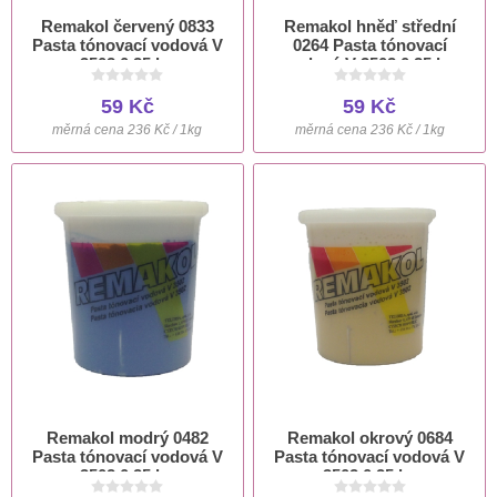
Remakol červený 0833
Remakol hněď střední
Pasta tónovací vodová V
0264 Pasta tónovací
3502 0,25 kg
vodová V 3502 0,25 kg
59 Kč
59 Kč
měrná cena 236 Kč / 1kg
měrná cena 236 Kč / 1kg
Remakol modrý 0482
Remakol okrový 0684
Pasta tónovací vodová V
Pasta tónovací vodová V
3502 0,25 kg
3502 0,25 kg