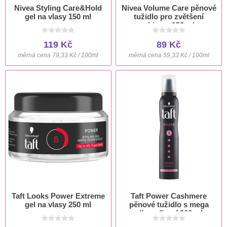
Nivea Styling Care&Hold
Nivea Volume Care pěnové
gel na vlasy 150 ml
tužidlo pro zvětšení
objemu 150 ml
119 Kč
89 Kč
měrná cena 79,33 Kč / 100ml
měrná cena 59,33 Kč / 100ml
Taft Looks Power Extreme
Taft Power Cashmere
gel na vlasy 250 ml
pěnové tužidlo s mega
silnou fixací 200 ml